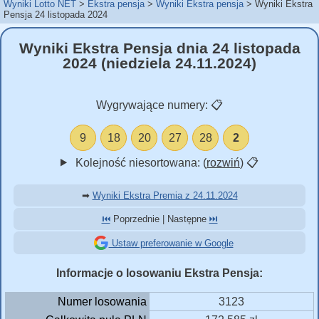
Wyniki Lotto NET
Ekstra pensja
Wyniki Ekstra pensja
Wyniki Ekstra
Pensja 24 listopada 2024
Wyniki Ekstra Pensja dnia 24 listopada
2024 (niedziela 24.11.2024)
Wygrywające numery:
📋
9
18
20
27
28
2
Kolejność niesortowana: (
rozwiń
)
📋
➡
Wyniki Ekstra Premia z 24.11.2024
⏮️
Poprzednie | Następne
⏭️
Ustaw preferowanie w Google
Informacje o losowaniu Ekstra Pensja:
Numer losowania
3123