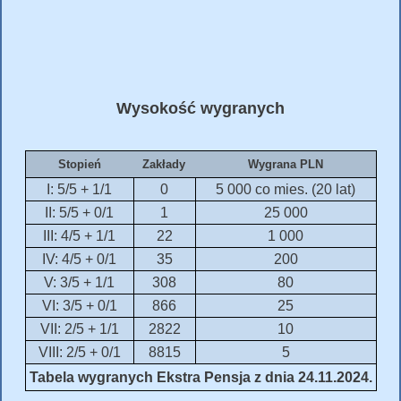
Wysokość wygranych
Stopień
Zakłady
Wygrana PLN
I: 5/5 + 1/1
0
5 000 co mies. (20 lat)
II: 5/5 + 0/1
1
25 000
III: 4/5 + 1/1
22
1 000
IV: 4/5 + 0/1
35
200
V: 3/5 + 1/1
308
80
VI: 3/5 + 0/1
866
25
VII: 2/5 + 1/1
2822
10
VIII: 2/5 + 0/1
8815
5
Tabela wygranych Ekstra Pensja z dnia 24.11.2024.