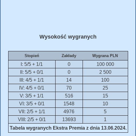
Wysokość wygranych
Stopień
Zakłady
Wygrana PLN
I: 5/5 + 1/1
0
100 000
II: 5/5 + 0/1
0
2 500
III: 4/5 + 1/1
14
100
IV: 4/5 + 0/1
70
25
V: 3/5 + 1/1
516
15
VI: 3/5 + 0/1
1548
10
VII: 2/5 + 1/1
4976
5
VIII: 2/5 + 0/1
13693
1
Tabela wygranych Ekstra Premia z dnia 13.06.2024.