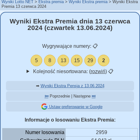
Wyniki Lotto NET
Ekstra premia
Wyniki Ekstra premia
Wyniki Ekstra
Premia 13 czerwca 2024
Wyniki Ekstra Premia dnia 13 czerwca
2024 (czwartek 13.06.2024)
Wygrywające numery:
📋
5
8
13
15
29
2
Kolejność niesortowana: (
rozwiń
)
📋
➡
Wyniki Ekstra Pensja z 13.06.2024
⏮️
Poprzednie | Następne
⏭️
Ustaw preferowanie w Google
Informacje o losowaniu Ekstra Premia:
Numer losowania
2959