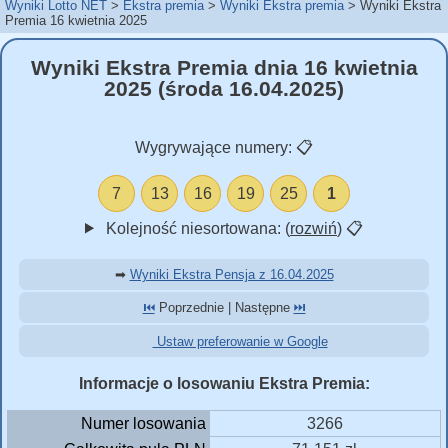
Wyniki Lotto NET
Ekstra premia
Wyniki Ekstra premia
Wyniki Ekstra
Premia 16 kwietnia 2025
Wyniki Ekstra Premia dnia 16 kwietnia
2025 (środa 16.04.2025)
Wygrywające numery:
📋
7
13
16
19
25
1
Kolejność niesortowana: (
rozwiń
)
📋
➡
Wyniki Ekstra Pensja z 16.04.2025
⏮️
Poprzednie | Następne
⏭️
Ustaw preferowanie w Google
Informacje o losowaniu Ekstra Premia:
Numer losowania
3266