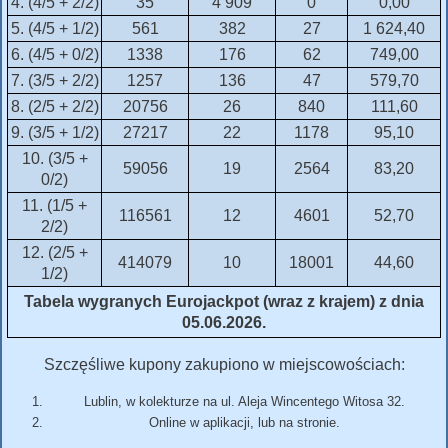
4. (4/5 + 2/2)
35
4 909
0
0,00
5. (4/5 + 1/2)
561
382
27
1 624,40
6. (4/5 + 0/2)
1338
176
62
749,00
7. (3/5 + 2/2)
1257
136
47
579,70
8. (2/5 + 2/2)
20756
26
840
111,60
9. (3/5 + 1/2)
27217
22
1178
95,10
10. (3/5 +
59056
19
2564
83,20
0/2)
11. (1/5 +
116561
12
4601
52,70
2/2)
12. (2/5 +
414079
10
18001
44,60
1/2)
Tabela wygranych Eurojackpot (wraz z krajem) z dnia
05.06.2026.
Szczęśliwe kupony zakupiono w miejscowościach:
Lublin, w kolekturze na ul. Aleja Wincentego Witosa 32.
Online w aplikacji, lub na stronie.