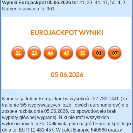
Wyniki Eurojackpot 05.06.2026 to:
21, 23, 44, 47, 50,
1
,
7
.
Numer losowania to: 961.
Kumulacja loterii Eurojackpot w wysokości 27 733 144€ (za
trafienie 5/5 wygrywających liczb i dwóch euronumerów) nie
została rozbita dnia 05.06.2026, co spowodowało brak
wypłaty głównej wygranej. Nikt nie trafił wszystkich
wylosowanych liczb. Całkowita pula nagród Eurojackpot tego
dnia to: EUR 11 481 457. W całej Europie 640866 graczy