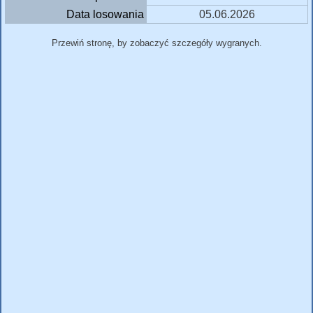
Data losowania
05.06.2026
Przewiń stronę, by zobaczyć szczegóły wygranych.