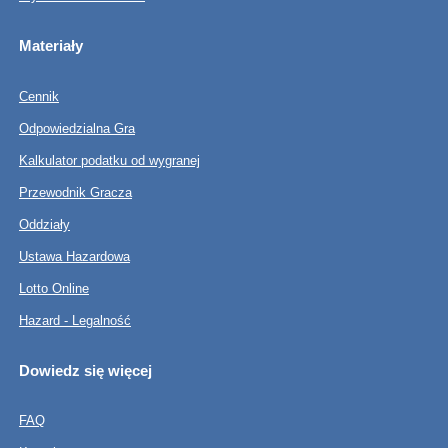
Materiały
Cennik
Odpowiedzialna Gra
Kalkulator podatku od wygranej
Przewodnik Gracza
Oddziały
Ustawa Hazardowa
Lotto Online
Hazard - Legalność
Dowiedz się więcej
FAQ