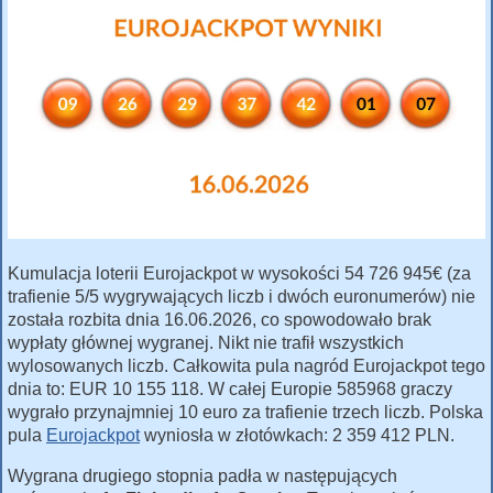
Kumulacja loterii Eurojackpot w wysokości 54 726 945€ (za
trafienie 5/5 wygrywających liczb i dwóch euronumerów) nie
została rozbita dnia 16.06.2026, co spowodowało brak
wypłaty głównej wygranej. Nikt nie trafił wszystkich
wylosowanych liczb. Całkowita pula nagród Eurojackpot tego
dnia to: EUR 10 155 118. W całej Europie 585968 graczy
wygrało przynajmniej 10 euro za trafienie trzech liczb. Polska
pula
Eurojackpot
wyniosła w złotówkach: 2 359 412 PLN.
Wygrana drugiego stopnia padła w następujących