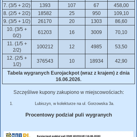
7. (3/5 + 2/2)
1393
107
67
458,00
8. (2/5 + 2/2)
18582
25
950
109,10
9. (3/5 + 1/2)
26170
20
1303
86,60
10. (3/5 +
61203
16
3009
70,10
0/2)
11. (1/5 +
100212
12
4985
53,50
2/2)
12. (2/5 +
376543
10
18934
42,90
1/2)
Tabela wygranych Eurojackpot (wraz z krajem) z dnia
16.06.2026.
Szczęśliwe kupony zakupiono w miejscowościach:
Lubiszyn, w kolekturze na ul. Gorzowska 3a.
Procentowy podział puli wygranych