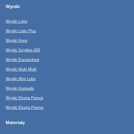
Wyniki
Wyniki Lotto
Wyniki Lotto Plus
Wyniki Keno
Wyniki Szybkie 600
Wyniki Eurojackpot
Wyniki Multi Multi
Wyniki Mini Lotto
Wyniki Kaskada
Wyniki Ekstra Pensja
Wyniki Ekstra Premia
Materiały