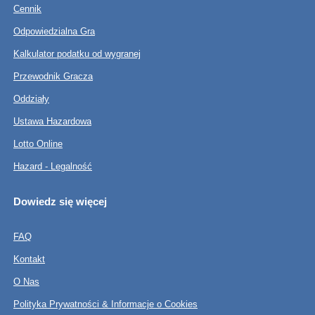
Cennik
Odpowiedzialna Gra
Kalkulator podatku od wygranej
Przewodnik Gracza
Oddziały
Ustawa Hazardowa
Lotto Online
Hazard - Legalność
Dowiedz się więcej
FAQ
Kontakt
O Nas
Polityka Prywatności & Informacje o Cookies