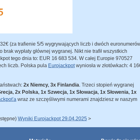
32€ (za trafienie 5/5 wygrywających liczb i dwóch euronumeró
 brak wypłaty głównej wygranej. Nikt nie trafił wszystkich
kpot tego dnia to: EUR 16 683 534. W całej Europie 970527
ech liczb. Polska pula
Eurojackpot
wyniosła w złotówkach: 4 16
państwach:
2x Niemcy, 3x Finlandia
. Trzeci stopień wygranej
Grecja, 2x Polska, 1x Szwecja, 1x Słowacja, 1x Słowenia, 1x
ackpot'a
wraz ze szczęśliwymi numerami znajdziesz w naszym
astępne)
Wyniki Eurojackpot 29.04.2025
>