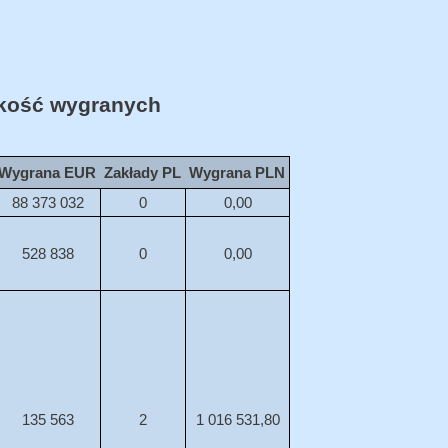
ość wygranych
Wygrana EUR
Zakłady PL
Wygrana PLN
88 373 032
0
0,00
528 838
0
0,00
135 563
2
1 016 531,80