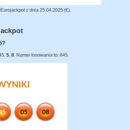
urojackpot z dnia 25.04.2025 (€).
jackpot
25?
 45,
5
,
8
. Numer losowania to: 845.