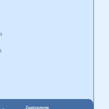
w)
6
Zastrzeżenie