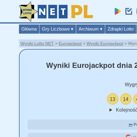
Główna
Gry Liczbowe
▾
Archiwum
▾
Zdrapki Lotto
Wyniki Lotto NET
Eurojackpot
Wyniki Eurojackpot
Wyni
Wyniki Eurojackpot dnia 2
Wygr
13
14
Kolejność
⏮️
Po