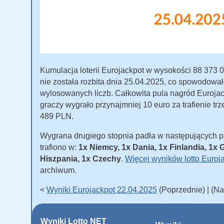
Kumulacja loterii Eurojackpot w wysokości 88 373 0
nie została rozbita dnia 25.04.2025, co spowodowało
wylosowanych liczb. Całkowita pula nagród Eurojac
graczy wygrało przynajmniej 10 euro za trafienie trz
489 PLN.
Wygrana drugiego stopnia padła w następujących 
trafiono w:
1x Niemcy, 1x Dania, 1x Finlandia, 1x 
Hiszpania, 1x Czechy
.
Więcej wyników lotto Euroj
archiwum.
<
Wyniki Eurojackpot 22.04.2025
(Poprzednie) | (N
Wyniki Lotto NET