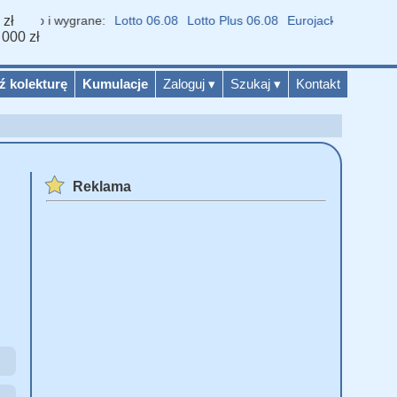
 zł
tto i wygrane:
Lotto 06.08
Lotto Plus 06.08
Eurojackpot 07.08
Mult
 000 zł
ź kolekturę
Kumulacje
Zaloguj
▾
Szukaj
▾
Kontakt
Reklama