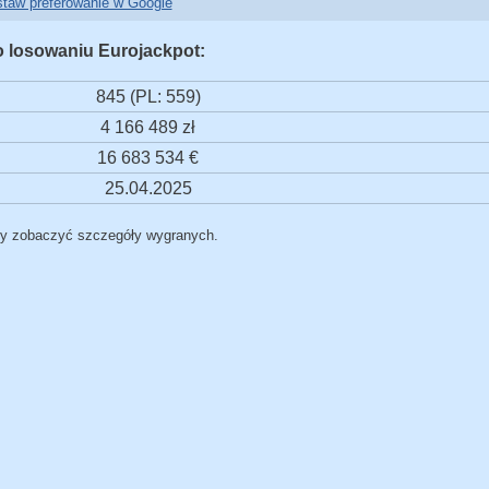
taw preferowanie w Google
o losowaniu Eurojackpot:
845 (PL: 559)
4 166 489 zł
16 683 534 €
25.04.2025
by zobaczyć szczegóły wygranych.