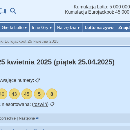
Kumulacja Lotto: 5 000 000
Wyniki Lo
Kumulacja Eurojackpot: 45 000
Gierki Lotto
▾
Inne Gry
▾
Narzędzia
▾
Lotto na żywo
Znajd
ki Eurojackpot 25 kwietnia 2025
5 kwietnia 2025 (piątek 25.04.2025)
ywające numery:
📋
40
43
45
5
8
 niesortowana: (
rozwiń
)
📋
przednie | Następne
⏭️