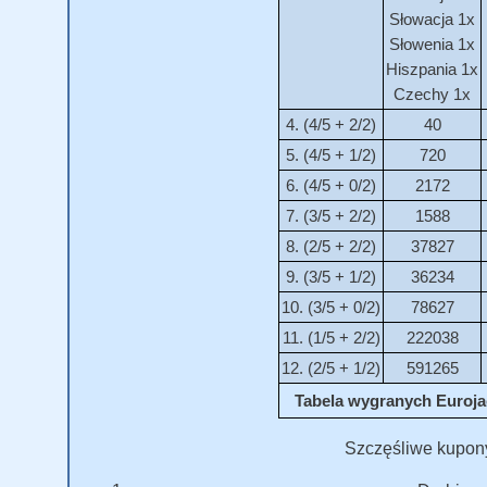
Słowacja 1x
Słowenia 1x
Hiszpania 1x
Czechy 1x
4. (4/5 + 2/2)
40
5. (4/5 + 1/2)
720
6. (4/5 + 0/2)
2172
7. (3/5 + 2/2)
1588
8. (2/5 + 2/2)
37827
9. (3/5 + 1/2)
36234
10. (3/5 + 0/2)
78627
11. (1/5 + 2/2)
222038
12. (2/5 + 1/2)
591265
Tabela wygranych Eurojac
Szczęśliwe kupon