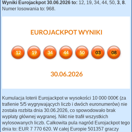
Wyniki Eurojackpot 30.06.2026 to:
12, 19, 34, 44, 50,
3
,
8
.
Numer losowania to: 968.
Kumulacja loterii Eurojackpot w wysokości 10 000 000€ (za
trafienie 5/5 wygrywających liczb i dwóch euronumerów) nie
została rozbita dnia 30.06.2026, co spowodowało brak
wypłaty głównej wygranej. Nikt nie trafił wszystkich
wylosowanych liczb. Całkowita pula nagród Eurojackpot tego
dnia to: EUR 7 770 620. W całej Europie 501357 graczy