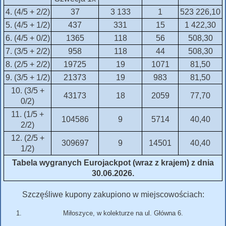
4. (4/5 + 2/2)
37
3 133
1
523 226,10
5. (4/5 + 1/2)
437
331
15
1 422,30
6. (4/5 + 0/2)
1365
118
56
508,30
7. (3/5 + 2/2)
958
118
44
508,30
8. (2/5 + 2/2)
19725
19
1071
81,50
9. (3/5 + 1/2)
21373
19
983
81,50
10. (3/5 +
43173
18
2059
77,70
0/2)
11. (1/5 +
104586
9
5714
40,40
2/2)
12. (2/5 +
309697
9
14501
40,40
1/2)
Tabela wygranych Eurojackpot (wraz z krajem) z dnia
30.06.2026.
Szczęśliwe kupony zakupiono w miejscowościach:
Miłoszyce, w kolekturze na ul. Główna 6.