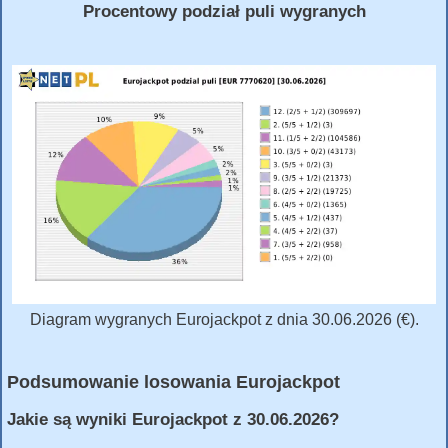
Procentowy podział puli wygranych
Diagram wygranych Eurojackpot z dnia 30.06.2026 (€).
Podsumowanie losowania Eurojackpot
Jakie są wyniki Eurojackpot z 30.06.2026?