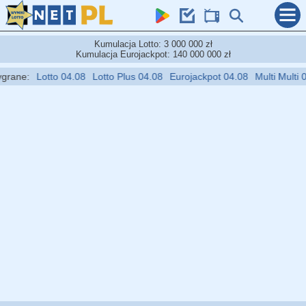
Kumulacja Lotto: 3 000 000 zł
Kumulacja Eurojackpot: 140 000 000 zł
ane:
Lotto 04.08
Lotto Plus 04.08
Eurojackpot 04.08
Multi Multi 05.0