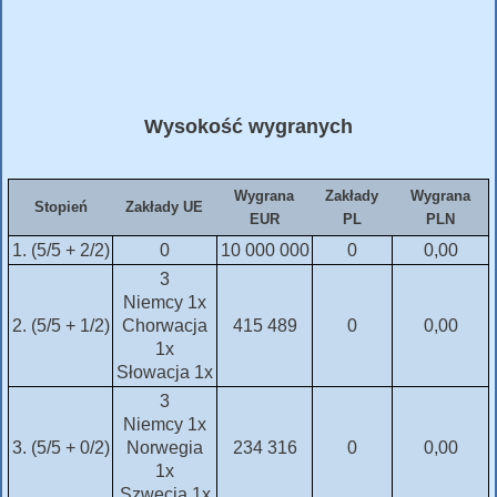
Wysokość wygranych
Wygrana
Zakłady
Wygrana
Stopień
Zakłady UE
EUR
PL
PLN
1. (5/5 + 2/2)
0
10 000 000
0
0,00
3
Niemcy 1x
2. (5/5 + 1/2)
Chorwacja
415 489
0
0,00
1x
Słowacja 1x
3
Niemcy 1x
3. (5/5 + 0/2)
Norwegia
234 316
0
0,00
1x
Szwecja 1x