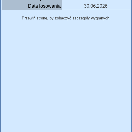
Data losowania
30.06.2026
Przewiń stronę, by zobaczyć szczegóły wygranych.