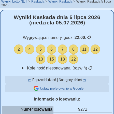
Wyniki Lotto NET
Kaskada
Wyniki Kaskada
Wyniki Kaskada 5 lipca
2026
Wyniki Kaskada dnia 5 lipca 2026
(niedziela 05.07.2026)
Wygrywające numery, godz.
22:00
:
📋
2
4
5
6
7
8
11
12
13
15
18
22
Kolejność niesortowana: (
rozwiń
)
📋
⏮️
Poprzedni dzień | Następny dzień
⏭️
Ustaw preferowanie w Google
Informacje o losowaniu:
Numer losowania
9272