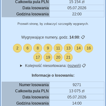
Całkowita pula PLN
15 154 zł
Data losowania
05.07.2026
Godzina losowania
22:00
Przewiń stronę, by zobaczyć szczegóły wygranych.
Wygrywające numery, godz.
14:00
:
📋
2
6
8
9
11
13
14
16
17
19
20
21
Kolejność niesortowana: (
rozwiń
)
📋
Informacje o losowaniu:
Numer losowania
9271
Całkowita pula PLN
13 075 zł
Data losowania
05.07.2026
Godzina losowania
14:00