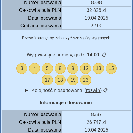
Numer losowania
8388
Całkowita pula PLN
32 826 zł
Data losowania
19.04.2025
Godzina losowania
22:00
Przewiń stronę, by zobaczyć szczegóły wygranych.
Wygrywające numery, godz.
14:00
:
📋
3
4
5
8
9
12
13
15
17
18
19
23
Kolejność niesortowana: (
rozwiń
)
📋
Informacje o losowaniu:
Numer losowania
8387
Całkowita pula PLN
26 747 zł
Data losowania
19.04.2025