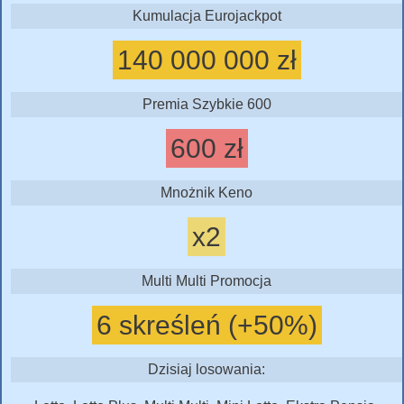
Kumulacja Eurojackpot
140 000 000 zł
Premia Szybkie 600
600 zł
Mnożnik Keno
x2
Multi Multi Promocja
6 skreśleń (+50%)
Dzisiaj losowania: