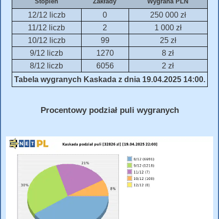
Stopień
Zakłady
Wygrana PLN
12/12 liczb
0
250 000 zł
11/12 liczb
2
1 000 zł
10/12 liczb
99
25 zł
9/12 liczb
1270
8 zł
8/12 liczb
6056
2 zł
Tabela wygranych Kaskada z dnia 19.04.2025 14:00.
Procentowy podział puli wygranych