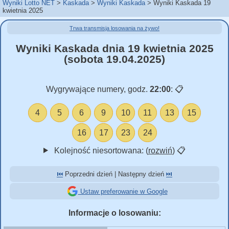
Wyniki Lotto NET
Kaskada
Wyniki Kaskada
Wyniki Kaskada 19
kwietnia 2025
Trwa transmisja losowania na żywo!
Wyniki Kaskada dnia 19 kwietnia 2025
(sobota 19.04.2025)
Wygrywające numery, godz.
22:00
:
📋
4
5
6
9
10
11
13
15
16
17
23
24
Kolejność niesortowana: (
rozwiń
)
📋
⏮️
Poprzedni dzień | Następny dzień
⏭️
Ustaw preferowanie w Google
Informacje o losowaniu: