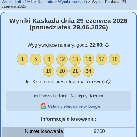
Wyniki Lotto NET
Kaskada
Wyniki Kaskada
Wyniki Kaskada 29
czerwca 2026
Wyniki Kaskada dnia 29 czerwca 2026
(poniedziałek 29.06.2026)
Wygrywające numery, godz.
22:00
:
📋
1
5
8
12
13
16
17
18
19
20
21
24
Kolejność niesortowana: (
rozwiń
)
📋
⏮️
Poprzedni dzień | Następny dzień
⏭️
Ustaw preferowanie w Google
Informacje o losowaniu:
Numer losowania
9260