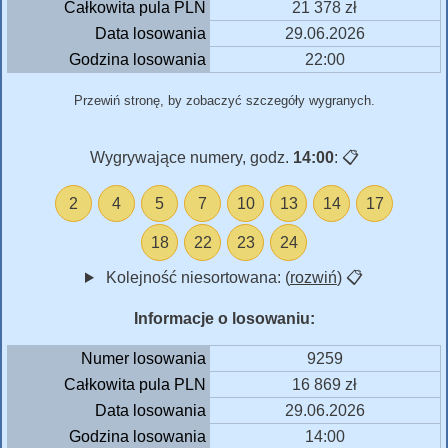
Całkowita pula PLN
21 378 zł
Data losowania
29.06.2026
Godzina losowania
22:00
Przewiń stronę, by zobaczyć szczegóły wygranych.
Wygrywające numery, godz.
14:00
:
📋
2
4
5
7
10
13
14
17
18
22
23
24
Kolejność niesortowana: (
rozwiń
)
📋
Informacje o losowaniu:
Numer losowania
9259
Całkowita pula PLN
16 869 zł
Data losowania
29.06.2026
Godzina losowania
14:00