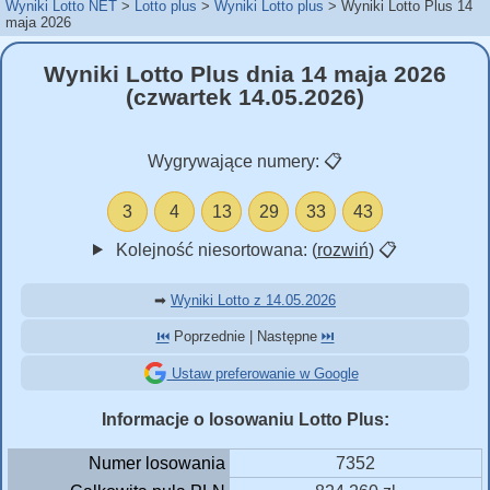
Wyniki Lotto NET
Lotto plus
Wyniki Lotto plus
Wyniki Lotto Plus 14
maja 2026
Wyniki Lotto Plus dnia 14 maja 2026
(czwartek 14.05.2026)
Wygrywające numery:
📋
3
4
13
29
33
43
Kolejność niesortowana: (
rozwiń
)
📋
➡
Wyniki Lotto z 14.05.2026
⏮️
Poprzednie | Następne
⏭️
Ustaw preferowanie w Google
Informacje o losowaniu Lotto Plus:
Numer losowania
7352