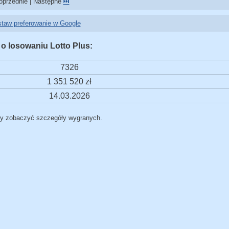
przednie | Następne
⏭️
taw preferowanie w Google
 o losowaniu Lotto Plus:
7326
1 351 520 zł
14.03.2026
by zobaczyć szczegóły wygranych.