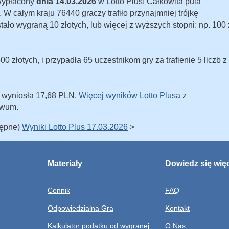
 wypłacony
dnia 14.03.2026
w Lotto Plus! Całkowita pula
W całym kraju 76440 graczy trafiło przynajmniej trójkę
ostało wygraną 10 złotych, lub więcej z wyższych stopni: np. 100 
 złotych, i przypadła 65 uczestnikom gry za trafienie 5 liczb z
u wyniosła 17,68 PLN.
Więcej wyników Lotto Plusa
z
iwum.
tępne)
Wyniki Lotto Plus 17.03.2026
>
Materiały
Dowiedz się wię
Cennik
FAQ
Odpowiedzialna Gra
Kontakt
Kalkulator podatku od wygranej
O Nas