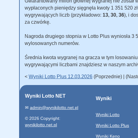
Gwarantowany milion głównej wygranej nie został
wypłaconych pieniędzy sięgnęła kwoty 1 351 520 zł. 
wygrywających liczb (przykładowo:
13, 30, 36
), i d
za czwórkę.
Nagroda drugiego stopnia w Lotto Plus wyniosła 3 500
wylosowanych numerów.
Średnia kwota wygranej na gracza w tym losowani
wygrywającymi liczbami znajdziesz w naszym arch
<
Wyniki Lotto Plus 12.03.2026
(Poprzednie) | (Nas
Wyniki Lotto NET
Wyniki
✉
admin@wynikilotto.net.pl
Wyniki Lotto
© 2026 Copyright:
wynikilotto.net.pl
Wyniki Lotto Plus
Wyniki Keno