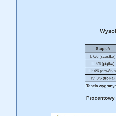
Wysok
Stopień
I: 6/6 (szóstka)
II: 5/6 (piątka)
III: 4/6 (czwórka
IV: 3/6 (trójka)
Tabela wygranych
Procentowy 