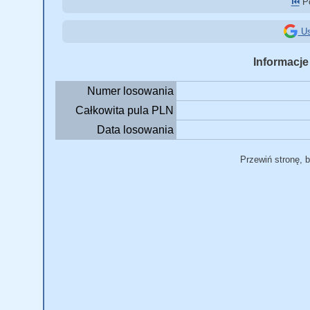
⏮️
Po
Us
Informacje
Numer losowania
Całkowita pula PLN
Data losowania
Przewiń stronę, 