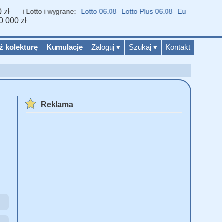
 zł
niki Lotto i wygrane:
Lotto 06.08
Lotto Plus 06.08
Eurojackpot 04.0
0 000 zł
ź kolekturę
Kumulacje
Zaloguj
▾
Szukaj
▾
Kontakt
Reklama