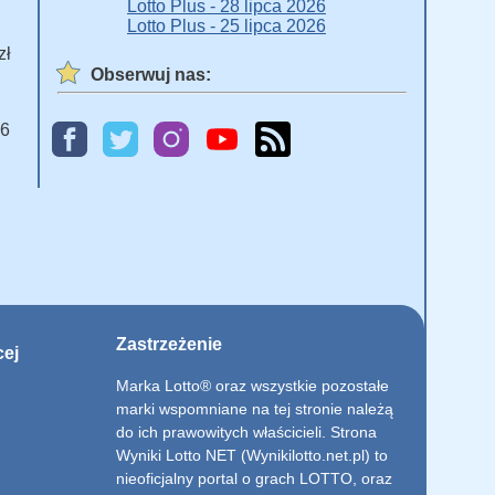
Lotto Plus - 28 lipca 2026
Lotto Plus - 25 lipca 2026
zł
Obserwuj nas:
 6
Zastrzeżenie
cej
Marka Lotto® oraz wszystkie pozostałe
marki wspomniane na tej stronie należą
do ich prawowitych właścicieli. Strona
Wyniki Lotto NET (Wynikilotto.net.pl) to
nieoficjalny portal o grach LOTTO, oraz