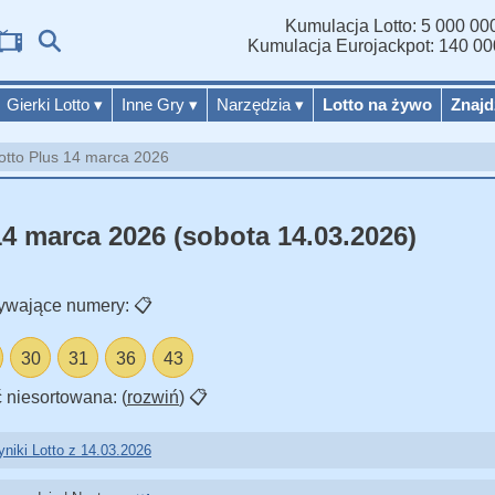
Kumulacja Lotto: 5 000 000
Wy
Kumulacja Eurojackpot: 140 00
Gierki Lotto
▾
Inne Gry
▾
Narzędzia
▾
Lotto na żywo
Znajd
otto Plus 14 marca 2026
14 marca 2026 (sobota 14.03.2026)
ywające numery:
📋
30
31
36
43
 niesortowana: (
rozwiń
)
📋
niki Lotto z 14.03.2026