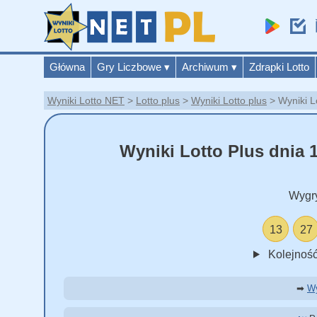
Główna
Gry Liczbowe
▾
Archiwum
▾
Zdrapki Lotto
Wyniki Lotto NET
Lotto plus
Wyniki Lotto plus
Wyniki L
Wyniki Lotto Plus dnia 
Wygr
13
27
Kolejność
➡
Wy