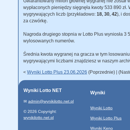
Gwarantowany milion głównej wygranej nie został
wypłaconych pieniędzy sięgnęła kwoty 533 890 zł. W 
wygrywających liczb (przykładowo:
18, 30, 42
), i d
za czwórkę.
Nagroda drugiego stopnia w Lotto Plus wyniosła 3 500
wylosowanych numerów.
Średnia kwota wygranej na gracza w tym losowani
wygrywającymi liczbami znajdziesz w naszym arch
<
Wyniki Lotto Plus 23.06.2026
(Poprzednie) | (Nas
Wyniki Lotto NET
Wyniki
✉
admin@wynikilotto.net.pl
Wyniki Lotto
© 2026 Copyright:
wynikilotto.net.pl
Wyniki Lotto Plus
Wyniki Keno