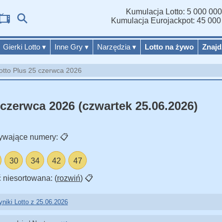
Kumulacja Lotto: 5 000 000
W
Kumulacja Eurojackpot: 45 000
Gierki Lotto
▾
Inne Gry
▾
Narzędzia
▾
Lotto na żywo
Znajd
otto Plus 25 czerwca 2026
 czerwca 2026 (czwartek 25.06.2026)
ywające numery:
📋
30
34
42
47
 niesortowana: (
rozwiń
)
📋
niki Lotto z 25.06.2026