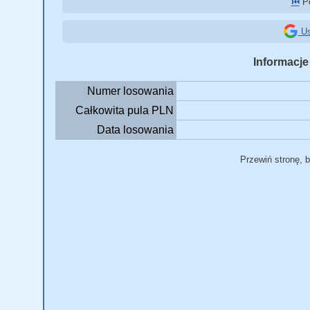
⏮️
Po
Us
Informacje
Numer losowania
Całkowita pula PLN
Data losowania
Przewiń stronę, 