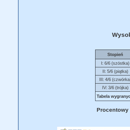
Wysok
Stopień
I: 6/6 (szóstka)
II: 5/6 (piątka)
III: 4/6 (czwórka
IV: 3/6 (trójka)
Tabela wygranych
Procentowy 