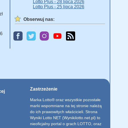
Lotto Plus - 28 lipca 2026
Lotto Plus - 25 lipca 2026
zł
Obserwuj nas:
 6
Zastrzeżenie
cej
Marka Lotto® oraz wszystkie pozostałe
marki wspomniane na tej stronie należą
do ich prawowitych właścicieli. Strona
Wyniki Lotto NET (Wynikilotto.net.pl) to
nieoficjalny portal o grach LOTTO, oraz