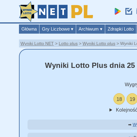
Główna
Gry Liczbowe
▾
Archiwum
▾
Zdrapki Lotto
Wyniki Lotto NET
Lotto plus
Wyniki Lotto plus
Wyniki L
Wyniki Lotto Plus dnia 25
Wygr
18
19
Kolejność
➡
Wy