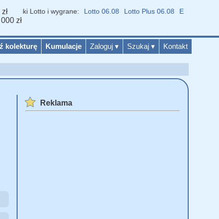
 zł
yniki Lotto i wygrane:
Lotto 06.08
Lotto Plus 06.08
Eurojackpot 07.
 000 zł
ź kolekturę
Kumulacje
Zaloguj
▾
Szukaj
▾
Kontakt
Reklama