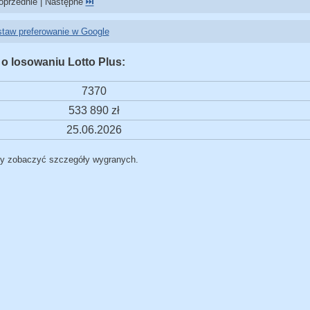
przednie | Następne
⏭️
taw preferowanie w Google
 o losowaniu Lotto Plus:
7370
533 890 zł
25.06.2026
by zobaczyć szczegóły wygranych.