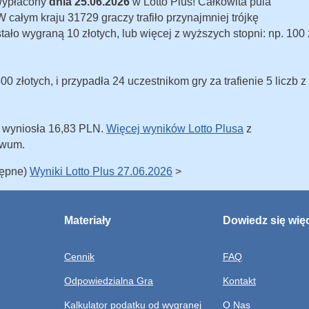
 wypłacony
dnia 25.06.2026
w Lotto Plus! Całkowita pula
całym kraju 31729 graczy trafiło przynajmniej trójkę
ostało wygraną 10 złotych, lub więcej z wyższych stopni: np. 100 
 złotych, i przypadła 24 uczestnikom gry za trafienie 5 liczb z
u wyniosła 16,83 PLN.
Więcej wyników Lotto Plusa
z
iwum.
tępne)
Wyniki Lotto Plus 27.06.2026
>
Materiały
Dowiedz się wię
Cennik
FAQ
Odpowiedzialna Gra
Kontakt
Kalkulator podatku od wygranej
O Nas