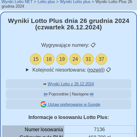
Wyniki Lotto NET
Lotto plus
Wyniki Lotto plus
Wyniki Lotto Plus 26
grudnia 2024
Wyniki Lotto Plus dnia 26 grudnia 2024
(czwartek 26.12.2024)
Wygrywające numery:
📋
15
16
19
24
31
37
Kolejność niesortowana: (
rozwiń
)
📋
➡
Wyniki Lotto z 26.12.2024
⏮️
Poprzednie | Następne
⏭️
Ustaw preferowanie w Google
Informacje o losowaniu Lotto Plus:
Numer losowania
7136