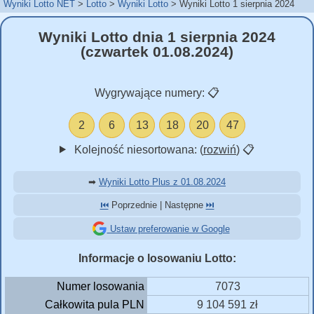
Wyniki Lotto NET
Lotto
Wyniki Lotto
Wyniki Lotto 1 sierpnia 2024
Wyniki Lotto dnia 1 sierpnia 2024
(czwartek 01.08.2024)
Wygrywające numery:
📋
2
6
13
18
20
47
Kolejność niesortowana: (
rozwiń
)
📋
➡
Wyniki Lotto Plus z 01.08.2024
⏮️
Poprzednie | Następne
⏭️
Ustaw preferowanie w Google
Informacje o losowaniu Lotto:
Numer losowania
7073
Całkowita pula PLN
9 104 591 zł