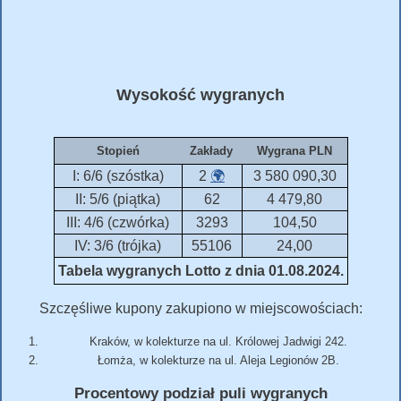
Wysokość wygranych
Stopień
Zakłady
Wygrana PLN
I: 6/6 (szóstka)
2
🌍
3 580 090,30
II: 5/6 (piątka)
62
4 479,80
III: 4/6 (czwórka)
3293
104,50
IV: 3/6 (trójka)
55106
24,00
Tabela wygranych Lotto z dnia 01.08.2024.
Szczęśliwe kupony zakupiono w miejscowościach:
Kraków, w kolekturze na ul. Królowej Jadwigi 242.
Łomża, w kolekturze na ul. Aleja Legionów 2B.
Procentowy podział puli wygranych