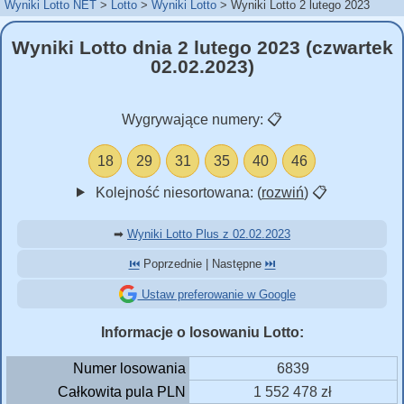
Wyniki Lotto NET
Lotto
Wyniki Lotto
Wyniki Lotto 2 lutego 2023
Wyniki Lotto dnia 2 lutego 2023 (czwartek
02.02.2023)
Wygrywające numery:
📋
18
29
31
35
40
46
Kolejność niesortowana: (
rozwiń
)
📋
➡
Wyniki Lotto Plus z 02.02.2023
⏮️
Poprzednie | Następne
⏭️
Ustaw preferowanie w Google
Informacje o losowaniu Lotto:
Numer losowania
6839
Całkowita pula PLN
1 552 478 zł