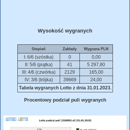
Wysokość wygranych
Stopień
Zakłady
Wygrana PLN
I: 6/6 (szóstka)
0
0,00
II: 5/6 (piątka)
41
5 297,80
III: 4/6 (czwórka)
2129
165,00
IV: 3/6 (trójka)
39669
24,00
Tabela wygranych Lotto z dnia 31.01.2023.
Procentowy podział puli wygranych