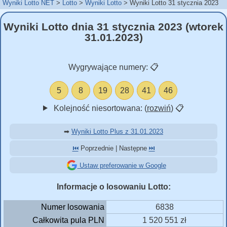
Wyniki Lotto NET
Lotto
Wyniki Lotto
Wyniki Lotto 31 stycznia 2023
Wyniki Lotto dnia 31 stycznia 2023 (wtorek
31.01.2023)
Wygrywające numery:
📋
5
8
19
28
41
46
Kolejność niesortowana: (
rozwiń
)
📋
➡
Wyniki Lotto Plus z 31.01.2023
⏮️
Poprzednie | Następne
⏭️
Ustaw preferowanie w Google
Informacje o losowaniu Lotto:
Numer losowania
6838
Całkowita pula PLN
1 520 551 zł