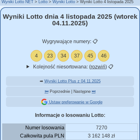
Wyniki Lotto NET
Lotto
Wyniki Lotto
Wyniki Lotto 4 listopada 2025
Wyniki Lotto dnia 4 listopada 2025 (wtorek
04.11.2025)
Wygrywające numery:
📋
4
23
34
37
45
46
Kolejność niesortowana: (
rozwiń
)
📋
➡
Wyniki Lotto Plus z 04.11.2025
⏮️
Poprzednie | Następne
⏭️
Ustaw preferowanie w Google
Informacje o losowaniu Lotto:
Numer losowania
7270
Całkowita pula PLN
3 162 148 zł