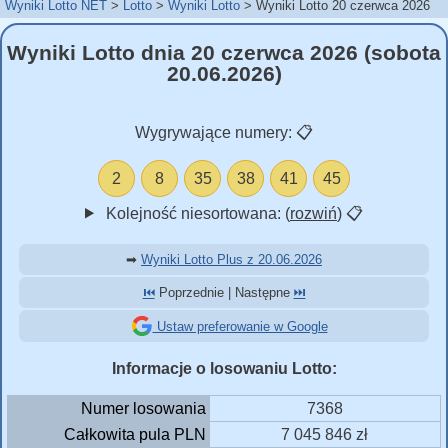
Wyniki Lotto NET
Lotto
Wyniki Lotto
Wyniki Lotto 20 czerwca 2026
Wyniki Lotto dnia 20 czerwca 2026 (sobota
20.06.2026)
Wygrywające numery:
📋
2
8
35
38
41
45
Kolejność niesortowana: (
rozwiń
)
📋
➡
Wyniki Lotto Plus z 20.06.2026
⏮️
Poprzednie | Następne
⏭️
Ustaw preferowanie w Google
Informacje o losowaniu Lotto:
Numer losowania
7368
Całkowita pula PLN
7 045 846 zł