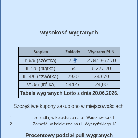
Wysokość wygranych
Stopień
Zakłady
Wygrana PLN
I: 6/6 (szóstka)
2
🌍
2 345 862,70
II: 5/6 (piątka)
54
6 227,20
III: 4/6 (czwórka)
2920
243,70
IV: 3/6 (trójka)
54427
24,00
Tabela wygranych Lotto z dnia 20.06.2026.
Szczęśliwe kupony zakupiono w miejscowościach:
Stojadła, w kolekturze na ul. Warszawska 61.
Zamość, w kolekturze na ul. Wyszyńskiego 13.
Procentowy podział puli wygranych