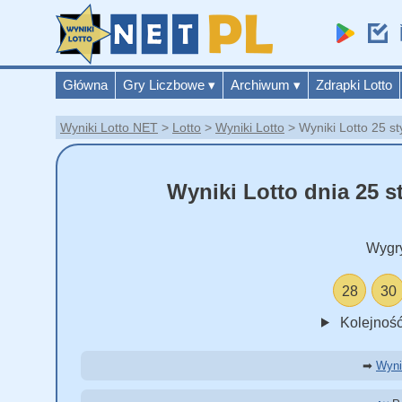
Główna
Gry Liczbowe
▾
Archiwum
▾
Zdrapki Lotto
Wyniki Lotto NET
Lotto
Wyniki Lotto
Wyniki Lotto 25 s
Wyniki Lotto dnia 25 s
Wygr
28
30
Kolejność
➡
Wyni