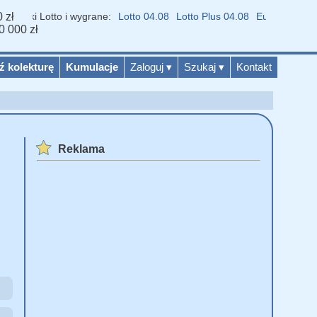
 zł
niki Lotto i wygrane:
Lotto 04.08
Lotto Plus 04.08
Eurojackpot 04.0
0 000 zł
ź kolekturę
Kumulacje
Zaloguj
▾
Szukaj
▾
Kontakt
Reklama