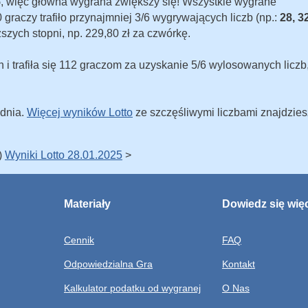
5
, więc główna wygrana zwiększy się! Wszystkie wygrane
graczy trafiło przynajmniej 3/6 wygrywających liczb (np.:
28, 3
ższych stopni, np. 229,80 zł za czwórkę.
 i trafiła się 112 graczom za uzyskanie 5/6 wylosowanych liczb
 dnia.
Więcej wyników Lotto
ze szczęśliwymi liczbami znajdzies
)
Wyniki Lotto 28.01.2025
>
Materiały
Dowiedz się wię
Cennik
FAQ
Odpowiedzialna Gra
Kontakt
Kalkulator podatku od wygranej
O Nas