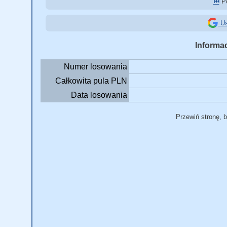
⏮️
Po
Us
Informac
Numer losowania
Całkowita pula PLN
Data losowania
Przewiń stronę, 