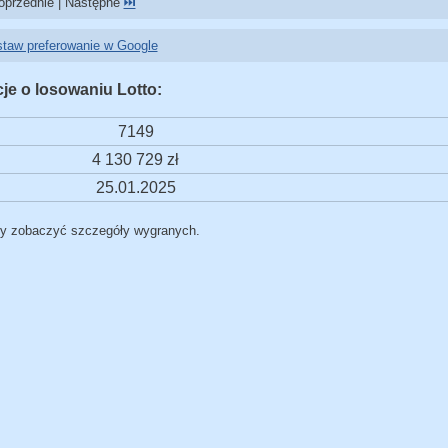
przednie | Następne
⏭️
taw preferowanie w Google
je o losowaniu Lotto:
7149
4 130 729 zł
25.01.2025
by zobaczyć szczegóły wygranych.