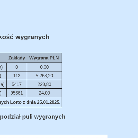
ość wygranych
Zakłady
Wygrana PLN
a)
0
0,00
)
112
5 268,20
ka)
5417
229,80
)
95661
24,00
ych Lotto z dnia 25.01.2025.
podział puli wygranych