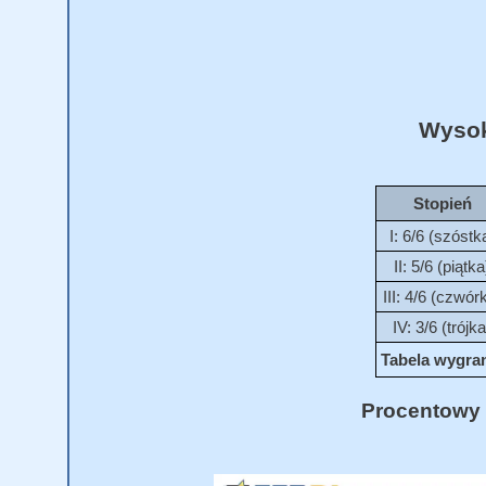
Wysok
Stopień
I: 6/6 (szóstk
II: 5/6 (piątka
III: 4/6 (czwór
IV: 3/6 (trójka
Tabela wygran
Procentowy 