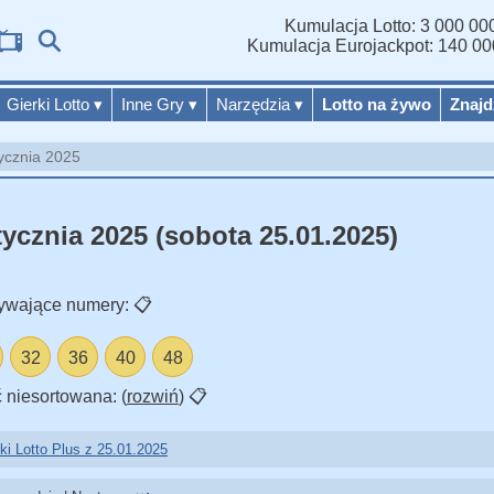
Kumulacja Lotto: 3 000 000
Wy
Kumulacja Eurojackpot: 140 00
Gierki Lotto
▾
Inne Gry
▾
Narzędzia
▾
Lotto na żywo
Znajd
tycznia 2025
tycznia 2025 (sobota 25.01.2025)
ywające numery:
📋
32
36
40
48
 niesortowana: (
rozwiń
)
📋
ki Lotto Plus z 25.01.2025