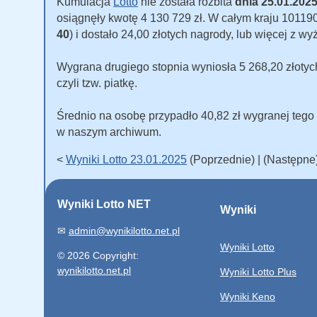
Kumulacja
Lotto
nie została rozbita
dnia 25.01.202
osiągnęły kwotę 4 130 729 zł. W całym kraju 101190 
40
) i dostało 24,00 złotych nagrody, lub więcej z wy
Wygrana drugiego stopnia wyniosła 5 268,20 złotych
czyli tzw. piatkę.
Średnio na osobę przypadło 40,82 zł wygranej tego
w naszym archiwum.
<
Wyniki Lotto 23.01.2025
(Poprzednie) | (Następne
Wyniki Lotto NET
Wyniki
✉
admin@wynikilotto.net.pl
Wyniki Lotto
© 2026 Copyright:
wynikilotto.net.pl
Wyniki Lotto Plus
Wyniki Keno