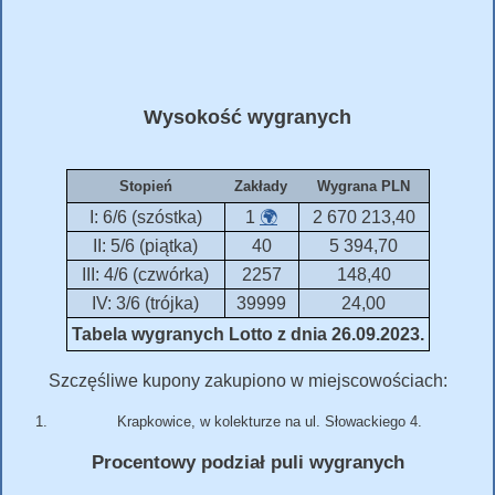
Wysokość wygranych
Stopień
Zakłady
Wygrana PLN
I: 6/6 (szóstka)
1
🌍
2 670 213,40
II: 5/6 (piątka)
40
5 394,70
III: 4/6 (czwórka)
2257
148,40
IV: 3/6 (trójka)
39999
24,00
Tabela wygranych Lotto z dnia 26.09.2023.
Szczęśliwe kupony zakupiono w miejscowościach:
Krapkowice, w kolekturze na ul. Słowackiego 4.
Procentowy podział puli wygranych