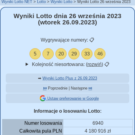
Wyniki Lotto NET
Lotto
Wyniki Lotto
Wyniki Lotto 26 września 2023
Wyniki Lotto dnia 26 września 2023
(wtorek 26.09.2023)
Wygrywające numery:
📋
5
7
20
29
33
46
Kolejność niesortowana: (
rozwiń
)
📋
➡
Wyniki Lotto Plus z 26.09.2023
⏮️
Poprzednie | Następne
⏭️
Ustaw preferowanie w Google
Informacje o losowaniu Lotto:
Numer losowania
6940
Całkowita pula PLN
4 180 916 zł