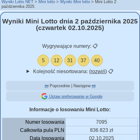
Wyniki Lotto NET
Mini lotto
Wyniki Mini lotto
Mini Lotto 2
października 2025
Wyniki Mini Lotto dnia 2 października 2025
(czwartek 02.10.2025)
Wygrywające numery:
📋
5
12
31
37
40
Kolejność niesortowana: (
rozwiń
)
📋
⏮️
Poprzednie | Następne
⏭️
Ustaw preferowanie w Google
Informacje o losowaniu Mini Lotto:
Numer losowania
7095
Całkowita pula PLN
836 823 zł
Data losowania
02.10.2025