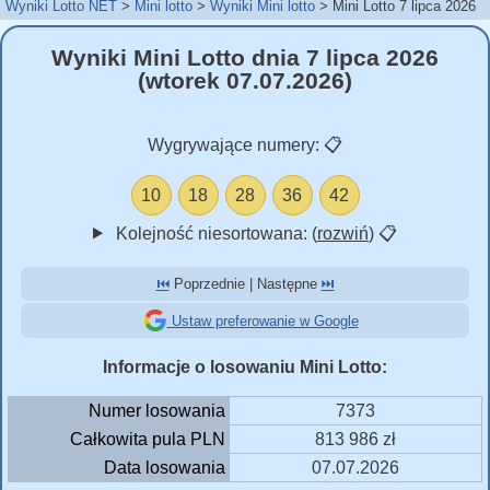
Wyniki Lotto NET
Mini lotto
Wyniki Mini lotto
Mini Lotto 7 lipca 2026
Wyniki Mini Lotto dnia 7 lipca 2026
(wtorek 07.07.2026)
Wygrywające numery:
📋
10
18
28
36
42
Kolejność niesortowana: (
rozwiń
)
📋
⏮️
Poprzednie | Następne
⏭️
Ustaw preferowanie w Google
Informacje o losowaniu Mini Lotto:
Numer losowania
7373
Całkowita pula PLN
813 986 zł
Data losowania
07.07.2026