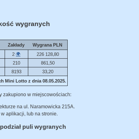
ość wygranych
Zakłady
Wygrana PLN
2
🌍
226 128,80
)
210
861,50
8193
33,20
 Mini Lotto z dnia 08.05.2025.
y zakupiono w miejscowościach:
ekturze na ul. Naramowicka 215A.
w aplikacji, lub na stronie.
podział puli wygranych