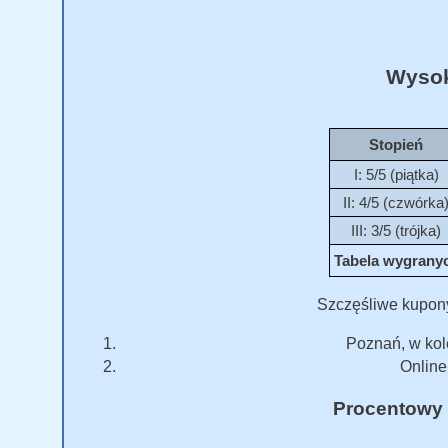
Wysok
Stopień
I: 5/5 (piątka)
II: 4/5 (czwórka
III: 3/5 (trójka)
Tabela wygranych
Szczęśliwe kupon
Poznań, w kol
Online 
Procentowy 