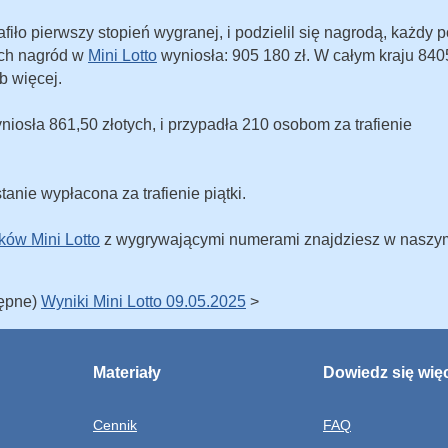
fiło pierwszy stopień wygranej, i podzielil się nagrodą, każdy p
ych nagród w
Mini Lotto
wyniosła: 905 180 zł. W całym kraju 840
b więcej.
niosła 861,50 złotych, i przypadła 210 osobom za trafienie
tanie wypłacona za trafienie piątki.
ków Mini Lotto
z wygrywającymi numerami znajdziesz w naszy
tępne)
Wyniki Mini Lotto 09.05.2025
>
Materiały
Dowiedz się wię
Cennik
FAQ