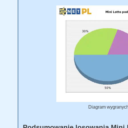
Diagram wygranych M
Podsumowanie losowania Mini 