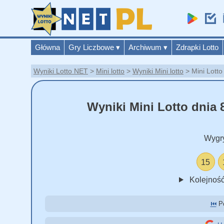
Główna
Gry Liczbowe
▾
Archiwum
▾
Zdrapki Lotto
Wyniki Lotto NET
Mini lotto
Wyniki Mini lotto
Mini Lott
Wyniki Mini Lotto dnia 
Wygr
15
Kolejność
⏮️
Po