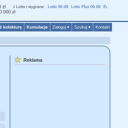
 zł
niki Lotto i wygrane:
Lotto 06.08
Lotto Plus 06.08
Eurojackpot 04.0
0 000 zł
ź kolekturę
Kumulacje
Zaloguj
▾
Szukaj
▾
Kontakt
Reklama