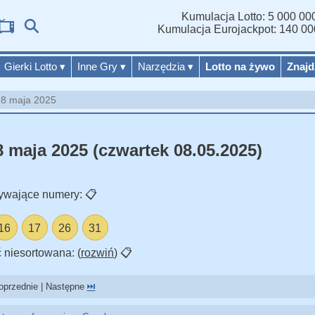
Kumulacja Lotto: 5 000 000
Wy
Kumulacja Eurojackpot: 140 00
Gierki Lotto
▾
Inne Gry
▾
Narzędzia
▾
Lotto na żywo
Znajd
o 8 maja 2025
8 maja 2025 (czwartek 08.05.2025)
ywające numery:
📋
16
17
26
31
 niesortowana: (
rozwiń
)
📋
przednie | Następne
⏭️