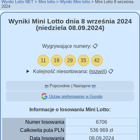
Wyniki Lotto NET
Mini lotto
Wyniki Mini lotto
Mini Lotto 8 września
2024
Wyniki Mini Lotto dnia 8 września 2024
(niedziela 08.09.2024)
Wygrywające numery:
📋
11
19
29
35
42
Kolejność niesortowana: (
rozwiń
)
📋
⏮️
Poprzednie | Następne
⏭️
Ustaw preferowanie w Google
Informacje o losowaniu Mini Lotto:
Numer losowania
6706
Całkowita pula PLN
536 969 zł
Data losowania
08.09.2024