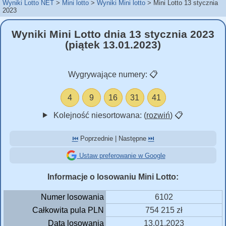
Wyniki Lotto NET
Mini lotto
Wyniki Mini lotto
Mini Lotto 13 stycznia
2023
Wyniki Mini Lotto dnia 13 stycznia 2023
(piątek 13.01.2023)
Wygrywające numery:
📋
4
9
16
31
41
Kolejność niesortowana: (
rozwiń
)
📋
⏮️
Poprzednie | Następne
⏭️
Ustaw preferowanie w Google
Informacje o losowaniu Mini Lotto:
Numer losowania
6102
Całkowita pula PLN
754 215 zł
Data losowania
13.01.2023