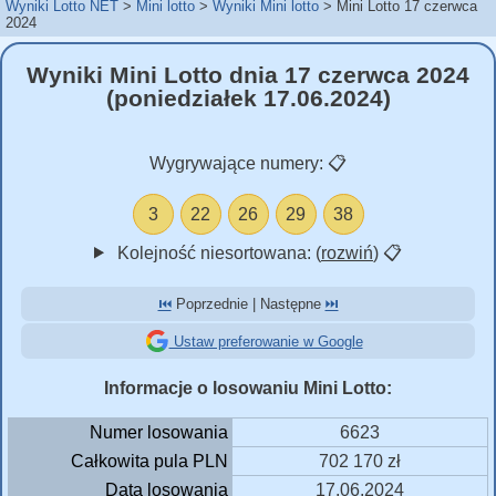
Wyniki Lotto NET
Mini lotto
Wyniki Mini lotto
Mini Lotto 17 czerwca
2024
Wyniki Mini Lotto dnia 17 czerwca 2024
(poniedziałek 17.06.2024)
Wygrywające numery:
📋
3
22
26
29
38
Kolejność niesortowana: (
rozwiń
)
📋
⏮️
Poprzednie | Następne
⏭️
Ustaw preferowanie w Google
Informacje o losowaniu Mini Lotto:
Numer losowania
6623
Całkowita pula PLN
702 170 zł
Data losowania
17.06.2024