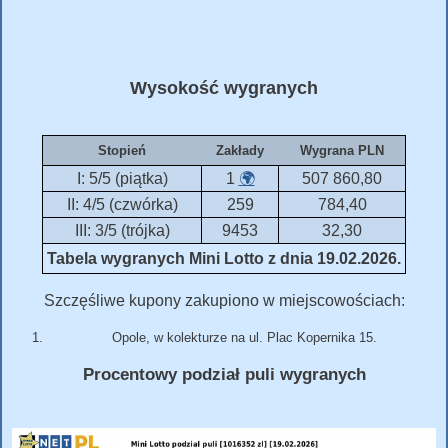
Wysokość wygranych
Stopień
Zakłady
Wygrana PLN
I: 5/5 (piątka)
1
🌍
507 860,80
II: 4/5 (czwórka)
259
784,40
III: 3/5 (trójka)
9453
32,30
Tabela wygranych Mini Lotto z dnia 19.02.2026.
Szczęśliwe kupony zakupiono w miejscowościach:
Opole, w kolekturze na ul. Plac Kopernika 15.
Procentowy podział puli wygranych