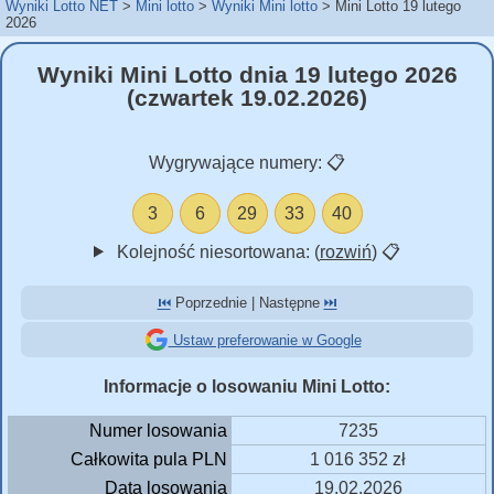
Wyniki Lotto NET
Mini lotto
Wyniki Mini lotto
Mini Lotto 19 lutego
2026
Wyniki Mini Lotto dnia 19 lutego 2026
(czwartek 19.02.2026)
Wygrywające numery:
📋
3
6
29
33
40
Kolejność niesortowana: (
rozwiń
)
📋
⏮️
Poprzednie | Następne
⏭️
Ustaw preferowanie w Google
Informacje o losowaniu Mini Lotto:
Numer losowania
7235
Całkowita pula PLN
1 016 352 zł
Data losowania
19.02.2026