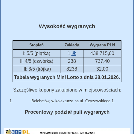
Wysokość wygranych
Stopień
Zakłady
Wygrana PLN
I: 5/5 (piątka)
1
🌍
438 715,60
II: 4/5 (czwórka)
238
737,40
III: 3/5 (trójka)
8238
32,00
Tabela wygranych Mini Lotto z dnia 28.01.2026.
Szczęśliwe kupony zakupiono w miejscowościach:
Bełchatów, w kolekturze na ul. Czyżewskiego 1.
Procentowy podział puli wygranych