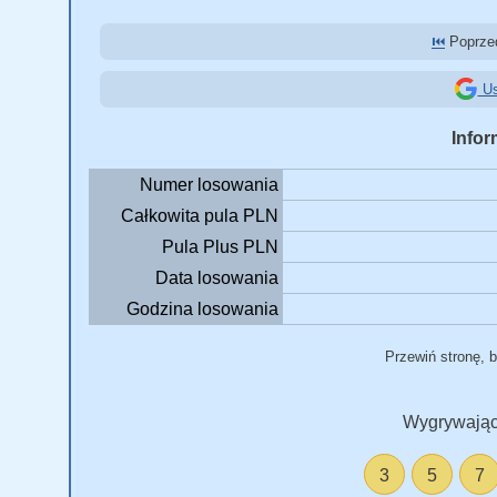
⏮️
Poprzed
Us
Infor
Numer losowania
Całkowita pula PLN
Pula Plus PLN
Data losowania
Godzina losowania
Przewiń stronę, 
Wygrywając
3
5
7