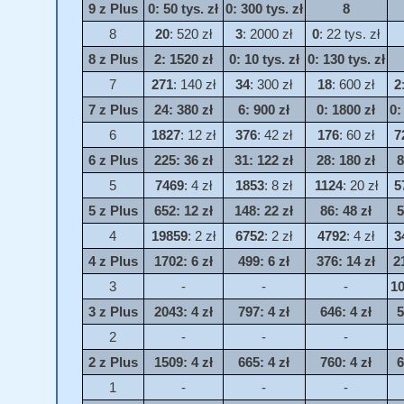
9 z Plus
0
: 50 tys. zł
0
: 300 tys. zł
8
8
20
: 520 zł
3
: 2000 zł
0
: 22 tys. zł
8 z Plus
2
: 1520 zł
0
: 10 tys. zł
0
: 130 tys. zł
7
271
: 140 zł
34
: 300 zł
18
: 600 zł
2
7 z Plus
24
: 380 zł
6
: 900 zł
0
: 1800 zł
0
:
6
1827
: 12 zł
376
: 42 zł
176
: 60 zł
7
6 z Plus
225
: 36 zł
31
: 122 zł
28
: 180 zł
8
5
7469
: 4 zł
1853
: 8 zł
1124
: 20 zł
5
5 z Plus
652
: 12 zł
148
: 22 zł
86
: 48 zł
5
4
19859
: 2 zł
6752
: 2 zł
4792
: 4 zł
3
4 z Plus
1702
: 6 zł
499
: 6 zł
376
: 14 zł
2
3
-
-
-
1
3 z Plus
2043
: 4 zł
797
: 4 zł
646
: 4 zł
5
2
-
-
-
2 z Plus
1509
: 4 zł
665
: 4 zł
760
: 4 zł
6
1
-
-
-