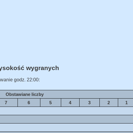
Wysokość wygranych
wanie godz. 22:00:
Obstawiane liczby
7
6
5
4
3
2
1