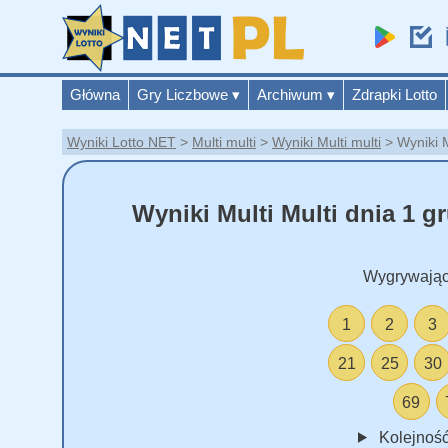
Główna
Gry Liczbowe
▾
Archiwum
▾
Zdrapki Lotto
Wyniki Lotto NET
Multi multi
Wyniki Multi multi
Wyniki M
Wyniki Multi Multi dnia 1 g
Wygrywając
1
2
3
21
25
30
69
Kolejność