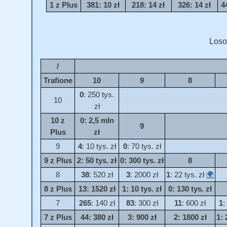
1 z Plus
381
: 10 zł
218
: 14 zł
326
: 14 zł
4
Loso
/
Trafione
10
9
8
0
: 250 tys.
10
zł
10 z
0
: 2,5 mln
9
Plus
zł
9
4
: 10 tys. zł
0
: 70 tys. zł
9 z Plus
2
: 50 tys. zł
0
: 300 tys. zł
8
8
38
: 520 zł
3
: 2000 zł
1
: 22 tys. zł
🌍
8 z Plus
13
: 1520 zł
1
: 10 tys. zł
0
: 130 tys. zł
7
265
: 140 zł
83
: 300 zł
11
: 600 zł
1
:
7 z Plus
44
: 380 zł
3
: 900 zł
2
: 1800 zł
1
: 