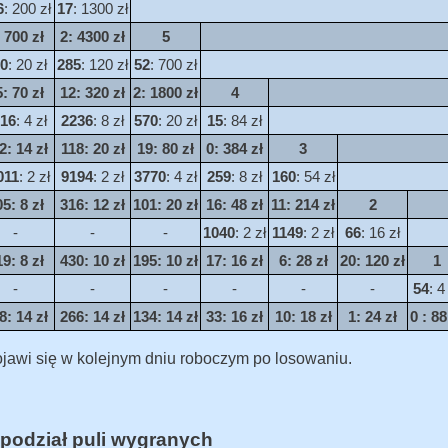
6
: 200 zł
17
: 1300 zł
: 700 zł
2
: 4300 zł
5
0
: 20 zł
285
: 120 zł
52
: 700 zł
5
: 70 zł
12
: 320 zł
2
: 1800 zł
4
16
: 4 zł
2236
: 8 zł
570
: 20 zł
15
: 84 zł
2
: 14 zł
118
: 20 zł
19
: 80 zł
0
: 384 zł
3
011
: 2 zł
9194
: 2 zł
3770
: 4 zł
259
: 8 zł
160
: 54 zł
05
: 8 zł
316
: 12 zł
101
: 20 zł
16
: 48 zł
11
: 214 zł
2
-
-
-
1040
: 2 zł
1149
: 2 zł
66
: 16 zł
19
: 8 zł
430
: 10 zł
195
: 10 zł
17
: 16 zł
6
: 28 zł
20
: 120 zł
1
-
-
-
-
-
-
54
: 4
8
: 14 zł
266
: 14 zł
134
: 14 zł
33
: 16 zł
10
: 18 zł
1
: 24 zł
0
: 88
jawi się w kolejnym dniu roboczym po losowaniu.
podział puli wygranych