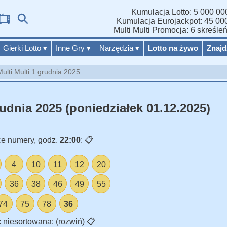
Wyniki Lotto i wygrane:
Kumulacja Lotto: 5 000 000
Lotto 
Kumulacja Eurojackpot: 45 000
Multi Multi Promocja: 6 skreśle
Gierki Lotto
▾
Inne Gry
▾
Narzędzia
▾
Lotto na żywo
Znajd
ulti Multi 1 grudnia 2025
rudnia 2025 (poniedziałek 01.12.2025)
e numery, godz.
22:00
:
📋
4
10
11
12
20
36
38
46
49
55
74
75
78
36
 niesortowana: (
rozwiń
)
📋