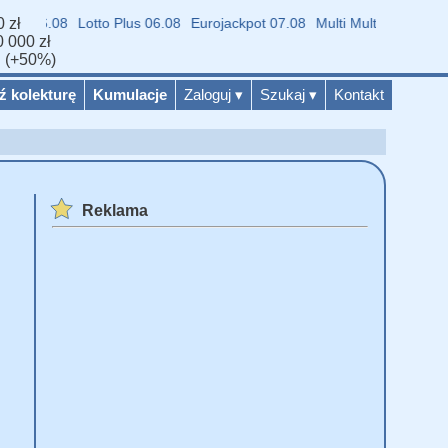
 zł
06.08
Lotto Plus 06.08
Eurojackpot 07.08
Multi Multi 07.08
Mini Lott
 000 zł
ń (+50%)
ź kolekturę
Kumulacje
Zaloguj
▾
Szukaj
▾
Kontakt
Reklama