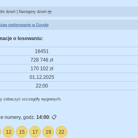
ni dzień | Następny dzień
⏭️
taw preferowanie w Google
macje o losowaniu:
16451
728 746 zł
170 102 zł
01.12.2025
22:00
by zobaczyć szczegóły wygranych.
e numery, godz.
14:00
:
📋
12
15
17
19
22