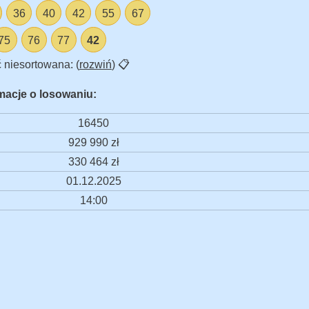
36
40
42
55
67
75
76
77
42
 niesortowana: (
rozwiń
)
📋
macje o losowaniu:
16450
929 990 zł
330 464 zł
01.12.2025
14:00