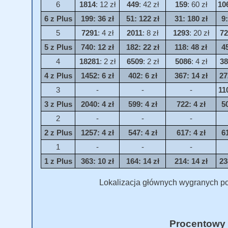
6
1814
: 12 zł
449
: 42 zł
159
: 60 zł
10
6 z Plus
199
: 36 zł
51
: 122 zł
31
: 180 zł
9
5
7291
: 4 zł
2011
: 8 zł
1293
: 20 zł
72
5 z Plus
740
: 12 zł
182
: 22 zł
118
: 48 zł
4
4
18281
: 2 zł
6509
: 2 zł
5086
: 4 zł
38
4 z Plus
1452
: 6 zł
402
: 6 zł
367
: 14 zł
27
3
-
-
-
11
3 z Plus
2040
: 4 zł
599
: 4 zł
722
: 4 zł
5
2
-
-
-
2 z Plus
1257
: 4 zł
547
: 4 zł
617
: 4 zł
6
1
-
-
-
1 z Plus
363
: 10 zł
164
: 14 zł
214
: 14 zł
23
Lokalizacja głównych wygranych po
Procentowy 