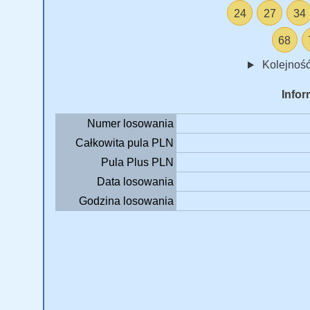
24
27
34
68
Kolejność
Infor
Numer losowania
Całkowita pula PLN
Pula Plus PLN
Data losowania
Godzina losowania