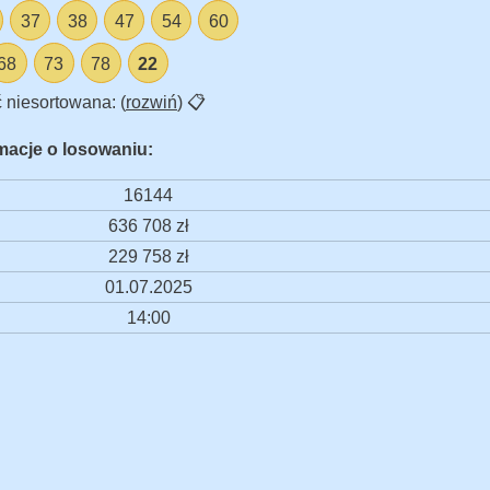
37
38
47
54
60
68
73
78
22
 niesortowana: (
rozwiń
)
📋
macje o losowaniu:
16144
636 708 zł
229 758 zł
01.07.2025
14:00