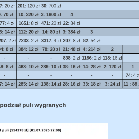
7
: 20 zł
201
: 120 zł
30
: 700 zł
0
: 70 zł
10
: 320 zł
3
: 1800 zł
4
77
: 4 zł
1651
: 8 zł
471
: 20 zł
22
: 84 zł
3
: 14 zł
112
: 20 zł
14
: 80 zł
3
: 384 zł
3
207
: 2 zł
7233
: 2 zł
3317
: 4 zł
207
: 8 zł
82
: 54 zł
04
: 8 zł
384
: 12 zł
78
: 20 zł
21
: 48 zł
4
: 214 zł
2
-
-
-
838
: 2 zł
1186
: 2 zł
118
: 16 zł
48
: 8 zł
463
: 10 zł
239
: 10 zł
38
: 16 zł
14
: 28 zł
2
: 120 zł
1
-
-
-
-
-
-
74
: 4 z
7
: 14 zł
285
: 14 zł
138
: 14 zł
28
: 16 zł
33
: 18 zł
3
: 24 zł
11
: 88 
podział puli wygranych