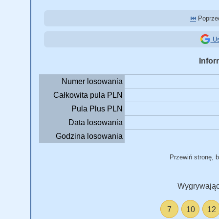
⏮️
Poprzed
Us
Infor
Numer losowania
Całkowita pula PLN
Pula Plus PLN
Data losowania
Godzina losowania
Przewiń stronę, 
Wygrywając
7
10
12