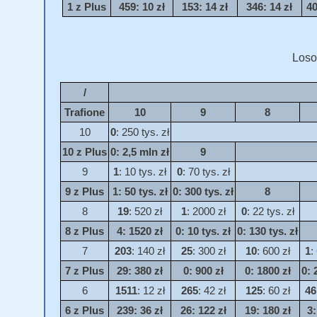
1 z Plus
459
: 10 zł
153
: 14 zł
346
: 14 zł
4
Loso
/
Trafione
10
9
8
10
0
: 250 tys. zł
10 z Plus
0
: 2,5 mln zł
9
9
1
: 10 tys. zł
0
: 70 tys. zł
9 z Plus
1
: 50 tys. zł
0
: 300 tys. zł
8
8
19
: 520 zł
1
: 2000 zł
0
: 22 tys. zł
8 z Plus
4
: 1520 zł
0
: 10 tys. zł
0
: 130 tys. zł
7
203
: 140 zł
25
: 300 zł
10
: 600 zł
1
:
7 z Plus
29
: 380 zł
0
: 900 zł
0
: 1800 zł
0
: 
6
1511
: 12 zł
265
: 42 zł
125
: 60 zł
46
6 z Plus
239
: 36 zł
26
: 122 zł
19
: 180 zł
3