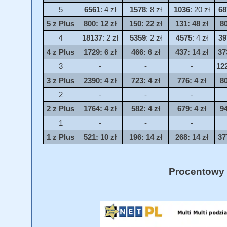
5
6561
: 4 zł
1578
: 8 zł
1036
: 20 zł
68
5 z Plus
800
: 12 zł
150
: 22 zł
131
: 48 zł
8
4
18137
: 2 zł
5359
: 2 zł
4575
: 4 zł
39
4 z Plus
1729
: 6 zł
466
: 6 zł
437
: 14 zł
37
3
-
-
-
12
3 z Plus
2390
: 4 zł
723
: 4 zł
776
: 4 zł
8
2
-
-
-
2 z Plus
1764
: 4 zł
582
: 4 zł
679
: 4 zł
9
1
-
-
-
1 z Plus
521
: 10 zł
196
: 14 zł
268
: 14 zł
37
Procentowy 