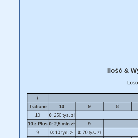
Ilość & 
Loso
/
Trafione
10
9
8
10
0
: 250 tys. zł
10 z Plus
0
: 2,5 mln zł
9
9
0
: 10 tys. zł
0
: 70 tys. zł