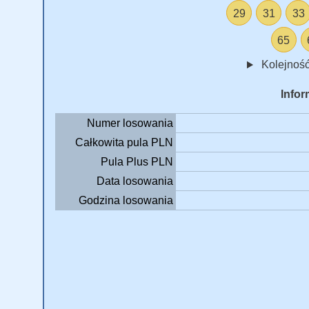
29
31
33
65
Kolejność
Infor
Numer losowania
Całkowita pula PLN
Pula Plus PLN
Data losowania
Godzina losowania