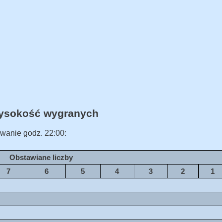
Wysokość wygranych
wanie godz. 22:00:
Obstawiane liczby
7
6
5
4
3
2
1