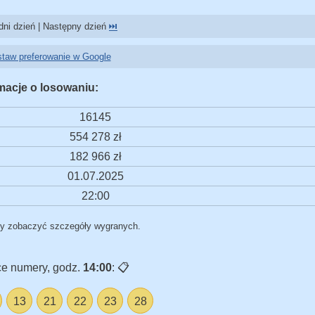
ni dzień | Następny dzień
⏭️
taw preferowanie w Google
macje o losowaniu:
16145
554 278 zł
182 966 zł
01.07.2025
22:00
by zobaczyć szczegóły wygranych.
e numery, godz.
14:00
:
📋
13
21
22
23
28