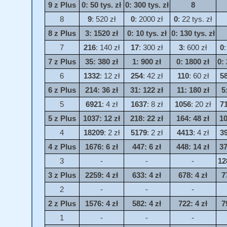
9 z Plus
0
: 50 tys. zł
0
: 300 tys. zł
8
8
9
: 520 zł
0
: 2000 zł
0
: 22 tys. zł
8 z Plus
3
: 1520 zł
0
: 10 tys. zł
0
: 130 tys. zł
7
216
: 140 zł
17
: 300 zł
3
: 600 zł
0
:
7 z Plus
35
: 380 zł
1
: 900 zł
0
: 1800 zł
0
:
6
1332
: 12 zł
254
: 42 zł
110
: 60 zł
5
6 z Plus
214
: 36 zł
31
: 122 zł
11
: 180 zł
5
5
6921
: 4 zł
1637
: 8 zł
1056
: 20 zł
7
5 z Plus
1037
: 12 zł
218
: 22 zł
164
: 48 zł
1
4
18209
: 2 zł
5179
: 2 zł
4413
: 4 zł
3
4 z Plus
1676
: 6 zł
447
: 6 zł
448
: 14 zł
3
3
-
-
-
12
3 z Plus
2259
: 4 zł
633
: 4 zł
678
: 4 zł
7
2
-
-
-
2 z Plus
1576
: 4 zł
582
: 4 zł
722
: 4 zł
7
1
-
-
-