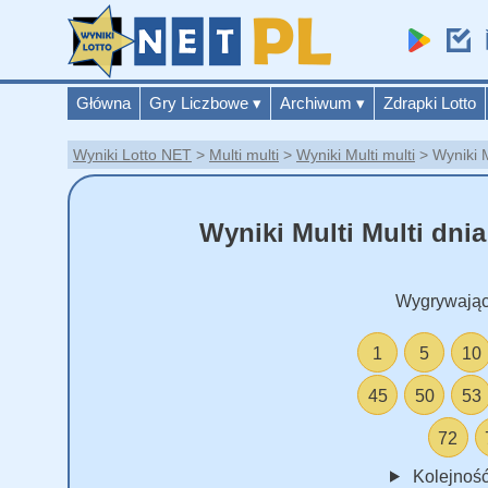
Główna
Gry Liczbowe
▾
Archiwum
▾
Zdrapki Lotto
Wyniki Lotto NET
Multi multi
Wyniki Multi multi
Wyniki M
Wyniki Multi Multi dnia
Wygrywając
1
5
10
45
50
53
72
Kolejność