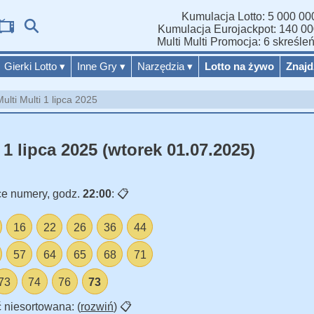
Kumulacja Lotto: 5 000 000
Wyniki
Kumulacja Eurojackpot: 140 00
Multi Multi Promocja: 6 skreśle
Gierki Lotto
▾
Inne Gry
▾
Narzędzia
▾
Lotto na żywo
Znajd
ulti Multi 1 lipca 2025
 1 lipca 2025 (wtorek 01.07.2025)
e numery, godz.
22:00
:
📋
16
22
26
36
44
57
64
65
68
71
73
74
76
73
 niesortowana: (
rozwiń
)
📋