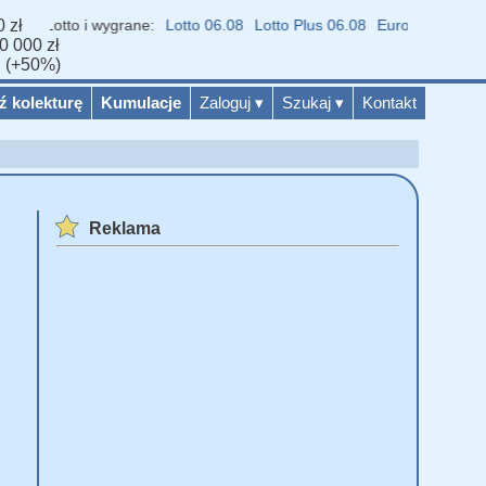
 zł
 Lotto i wygrane:
Lotto 06.08
Lotto Plus 06.08
Eurojackpot 04.08
Mu
0 000 zł
ń (+50%)
ź kolekturę
Kumulacje
Zaloguj
▾
Szukaj
▾
Kontakt
Reklama