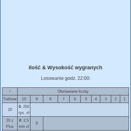
Ilość & Wysokość wygranych
Losowanie godz. 22:00:
/
Obstawiane liczby
Trafione
10
9
8
7
6
5
4
3
2
1
0
: 250
10
tys. zł
10 z
0
: 2,5
9
Plus
mln zł