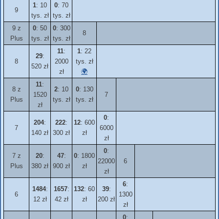
1
: 10
0
: 70
9
tys. zł
tys. zł
9 z
0
: 50
0
: 300
8
Plus
tys. zł
tys. zł
11
:
1
: 22
29
:
8
2000
tys. zł
520 zł
zł
🌍
11
:
8 z
2
: 10
0
: 130
1520
7
Plus
tys. zł
tys. zł
zł
0
:
204
:
222
:
12
: 600
7
6000
140 zł
300 zł
zł
zł
0
:
7 z
20
:
47
:
0
: 1800
22000
6
Plus
380 zł
900 zł
zł
zł
6
:
1484
:
1657
:
132
: 60
39
:
6
1300
12 zł
42 zł
zł
200 zł
zł
0
: