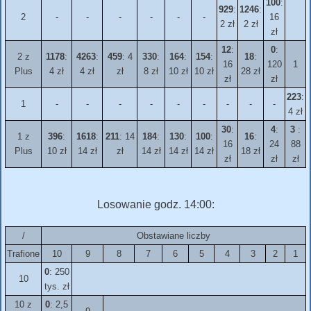
100
:
929
:
1246
:
2
-
-
-
-
-
-
16
2 zł
2 zł
zł
12
:
0
:
2 z
1178
:
4263
:
459
: 4
330
:
164
:
154
:
18
:
16
120
1
Plus
4 zł
4 zł
zł
8 zł
10 zł
10 zł
28 zł
zł
zł
223
:
1
-
-
-
-
-
-
-
-
-
4 zł
30
:
4
:
3
:
1 z
396
:
1618
:
211
: 14
184
:
130
:
100
:
16
:
16
24
88
Plus
10 zł
14 zł
zł
14 zł
14 zł
14 zł
18 zł
zł
zł
zł
Losowanie godz. 14:00:
/
Obstawiane liczby
Trafione
10
9
8
7
6
5
4
3
2
1
0
: 250
10
tys. zł
10 z
0
: 2,5