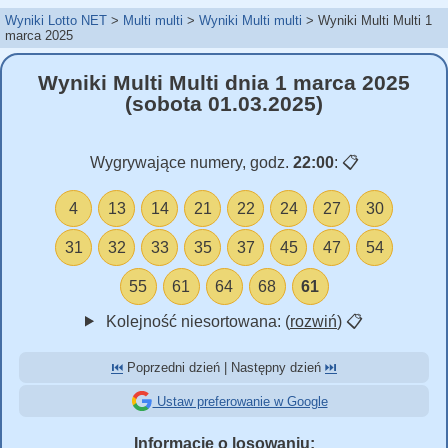
Wyniki Lotto NET
Multi multi
Wyniki Multi multi
Wyniki Multi Multi 1
marca 2025
Wyniki Multi Multi dnia 1 marca 2025
(sobota 01.03.2025)
Wygrywające numery, godz.
22:00
:
📋
4
13
14
21
22
24
27
30
31
32
33
35
37
45
47
54
55
61
64
68
61
Kolejność niesortowana: (
rozwiń
)
📋
⏮️
Poprzedni dzień | Następny dzień
⏭️
Ustaw preferowanie w Google
Informacje o losowaniu: