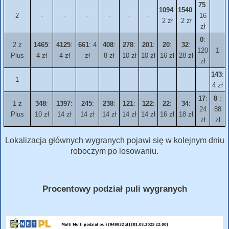
75
:
1094
:
1540
:
2
-
-
-
-
-
-
16
2 zł
2 zł
zł
0
:
2 z
1465
:
4125
:
661
: 4
408
:
278
:
201
:
20
:
32
:
120
1
Plus
4 zł
4 zł
zł
8 zł
10 zł
10 zł
16 zł
28 zł
zł
143
:
1
-
-
-
-
-
-
-
-
-
4 zł
17
:
8
:
1 z
348
:
1397
:
245
:
238
:
121
:
122
:
22
:
34
:
24
88
Plus
10 zł
14 zł
14 zł
14 zł
14 zł
14 zł
16 zł
18 zł
zł
zł
Lokalizacja głównych wygranych pojawi się w kolejnym dniu
roboczym po losowaniu.
Procentowy podział puli wygranych