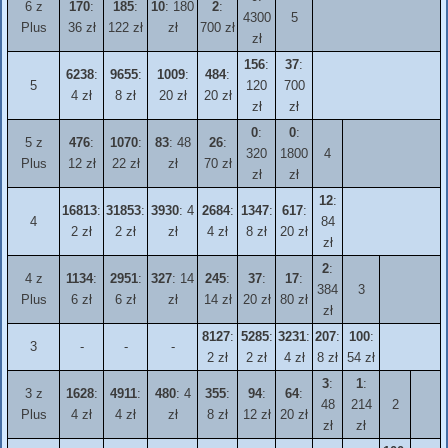
6 z
170
:
185
:
10
: 180
2
:
4300
5
Plus
36 zł
122 zł
zł
700 zł
zł
156
:
37
:
6238
:
9655
:
1009
:
484
:
5
120
700
4 zł
8 zł
20 zł
20 zł
zł
zł
0
:
0
:
5 z
476
:
1070
:
83
: 48
26
:
320
1800
4
Plus
12 zł
22 zł
zł
70 zł
zł
zł
12
:
16813
:
31853
:
3930
: 4
2684
:
1347
:
617
:
4
84
2 zł
2 zł
zł
4 zł
8 zł
20 zł
zł
2
:
4 z
1134
:
2951
:
327
: 14
245
:
37
:
17
:
384
3
Plus
6 zł
6 zł
zł
14 zł
20 zł
80 zł
zł
8127
:
5285
:
3231
:
207
:
100
:
3
-
-
-
2 zł
2 zł
4 zł
8 zł
54 zł
3
:
1
:
3 z
1628
:
4911
:
480
: 4
355
:
94
:
64
:
48
214
2
Plus
4 zł
4 zł
zł
8 zł
12 zł
20 zł
zł
zł