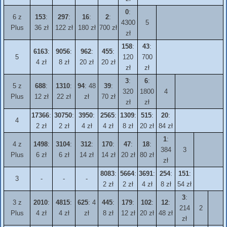
0
:
6 z
153
:
297
:
16
:
2
:
4300
5
Plus
36 zł
122 zł
180 zł
700 zł
zł
158
:
43
:
6163
:
9056
:
962
:
455
:
5
120
700
4 zł
8 zł
20 zł
20 zł
zł
zł
3
:
6
:
5 z
688
:
1310
:
94
: 48
39
:
320
1800
4
Plus
12 zł
22 zł
zł
70 zł
zł
zł
17366
:
30750
:
3950
:
2565
:
1309
:
515
:
20
:
4
2 zł
2 zł
4 zł
4 zł
8 zł
20 zł
84 zł
1
:
4 z
1498
:
3104
:
312
:
170
:
47
:
18
:
384
3
Plus
6 zł
6 zł
14 zł
14 zł
20 zł
80 zł
zł
8083
:
5664
:
3691
:
254
:
151
:
3
-
-
-
2 zł
2 zł
4 zł
8 zł
54 zł
3
:
3 z
2010
:
4815
:
625
: 4
445
:
179
:
102
:
12
:
214
2
Plus
4 zł
4 zł
zł
8 zł
12 zł
20 zł
48 zł
zł