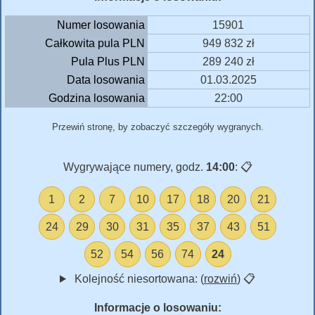
Numer losowania
15901
Całkowita pula PLN
949 832 zł
Pula Plus PLN
289 240 zł
Data losowania
01.03.2025
Godzina losowania
22:00
Przewiń stronę, by zobaczyć szczegóły wygranych.
Wygrywające numery, godz.
14:00
:
📋
1
2
7
10
17
18
20
21
24
29
30
31
35
37
43
51
52
54
56
74
24
Kolejność niesortowana: (
rozwiń
)
📋
Informacje o losowaniu: