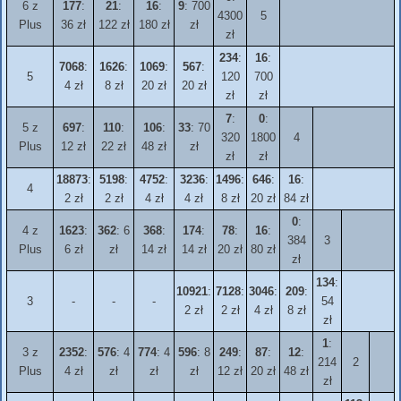
6 z
177
:
21
:
16
:
9
: 700
4300
5
Plus
36 zł
122 zł
180 zł
zł
zł
234
:
16
:
7068
:
1626
:
1069
:
567
:
5
120
700
4 zł
8 zł
20 zł
20 zł
zł
zł
7
:
0
:
5 z
697
:
110
:
106
:
33
: 70
320
1800
4
Plus
12 zł
22 zł
48 zł
zł
zł
zł
18873
:
5198
:
4752
:
3236
:
1496
:
646
:
16
:
4
2 zł
2 zł
4 zł
4 zł
8 zł
20 zł
84 zł
0
:
4 z
1623
:
362
: 6
368
:
174
:
78
:
16
:
384
3
Plus
6 zł
zł
14 zł
14 zł
20 zł
80 zł
zł
134
:
10921
:
7128
:
3046
:
209
:
3
-
-
-
54
2 zł
2 zł
4 zł
8 zł
zł
1
:
3 z
2352
:
576
: 4
774
: 4
596
: 8
249
:
87
:
12
:
214
2
Plus
4 zł
zł
zł
zł
12 zł
20 zł
48 zł
zł