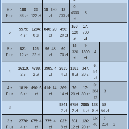
0
:
6 z
168
:
23
:
19
: 180
12
:
4300
5
Plus
36 zł
122 zł
zł
700 zł
zł
163
:
17
:
5579
:
1284
:
840
: 20
450
:
5
120
700
4 zł
8 zł
zł
20 zł
zł
zł
14
:
1
:
5 z
821
:
125
:
96
: 48
60
:
320
1800
4
Plus
12 zł
22 zł
zł
70 zł
zł
zł
6
:
16119
:
4788
:
3985
: 4
2835
:
1383
:
347
:
4
84
2 zł
2 zł
zł
4 zł
8 zł
20 zł
zł
0
:
4 z
1819
:
490
: 6
414
: 14
269
:
76
:
17
:
384
3
Plus
6 zł
zł
zł
14 zł
20 zł
80 zł
zł
9841
:
6756
:
2865
:
138
:
58
:
3
-
-
-
2 zł
2 zł
4 zł
8 zł
54 zł
16
:
3
:
3 z
2770
:
675
: 4
775
: 4
623
:
361
:
126
:
48
214
2
Plus
4 zł
zł
zł
8 zł
12 zł
20 zł