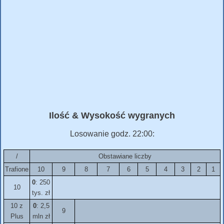
Ilość & Wysokość wygranych
Losowanie godz. 22:00:
/
Obstawiane liczby
Trafione
10
9
8
7
6
5
4
3
2
1
0
: 250
10
tys. zł
10 z
0
: 2,5
9
Plus
mln zł