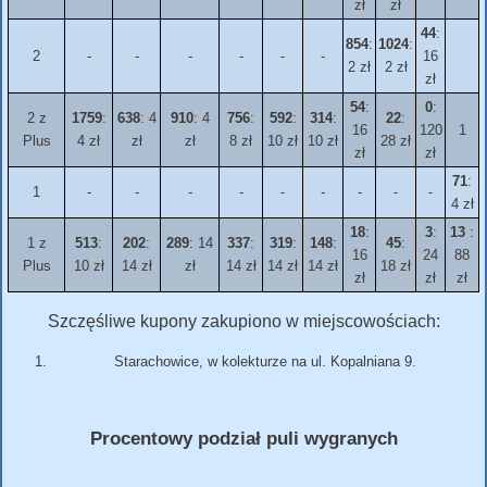
zł
zł
44
:
854
:
1024
:
2
-
-
-
-
-
-
16
2 zł
2 zł
zł
54
:
0
:
2 z
1759
:
638
: 4
910
: 4
756
:
592
:
314
:
22
:
16
120
1
Plus
4 zł
zł
zł
8 zł
10 zł
10 zł
28 zł
zł
zł
71
:
1
-
-
-
-
-
-
-
-
-
4 zł
18
:
3
:
13
:
1 z
513
:
202
:
289
: 14
337
:
319
:
148
:
45
:
16
24
88
Plus
10 zł
14 zł
zł
14 zł
14 zł
14 zł
18 zł
zł
zł
zł
Szczęśliwe kupony zakupiono w miejscowościach:
Starachowice, w kolekturze na ul. Kopalniana 9.
Procentowy podział puli wygranych