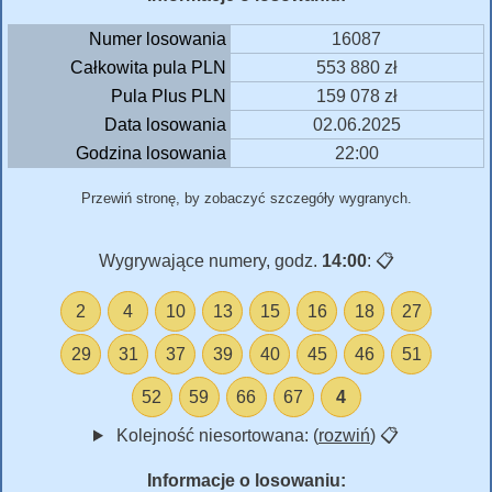
Numer losowania
16087
Całkowita pula PLN
553 880 zł
Pula Plus PLN
159 078 zł
Data losowania
02.06.2025
Godzina losowania
22:00
Przewiń stronę, by zobaczyć szczegóły wygranych.
Wygrywające numery, godz.
14:00
:
📋
2
4
10
13
15
16
18
27
29
31
37
39
40
45
46
51
52
59
66
67
4
Kolejność niesortowana: (
rozwiń
)
📋
Informacje o losowaniu: