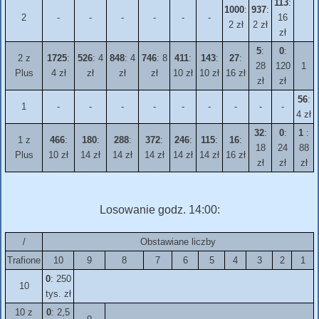
113
:
1000
:
937
:
2
-
-
-
-
-
-
16
2 zł
2 zł
zł
5
:
0
:
2 z
1725
:
526
: 4
848
: 4
746
: 8
411
:
143
:
27
:
28
120
1
Plus
4 zł
zł
zł
zł
10 zł
10 zł
16 zł
zł
zł
56
:
1
-
-
-
-
-
-
-
-
-
4 zł
32
:
0
:
1
:
1 z
466
:
180
:
288
:
372
:
246
:
115
:
16
:
18
24
88
Plus
10 zł
14 zł
14 zł
14 zł
14 zł
14 zł
16 zł
zł
zł
zł
Losowanie godz. 14:00:
/
Obstawiane liczby
Trafione
10
9
8
7
6
5
4
3
2
1
0
: 250
10
tys. zł
10 z
0
: 2,5