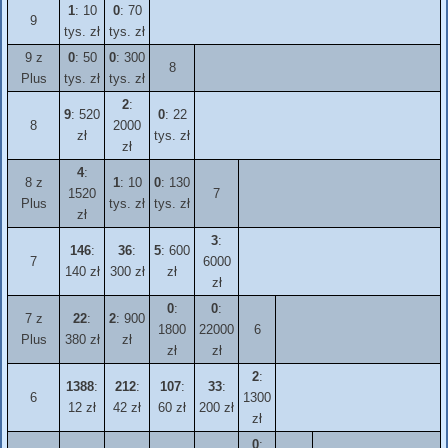
1
: 10
0
: 70
9
tys. zł
tys. zł
9 z
0
: 50
0
: 300
8
Plus
tys. zł
tys. zł
2
:
9
: 520
0
: 22
8
2000
zł
tys. zł
zł
4
:
8 z
1
: 10
0
: 130
1520
7
Plus
tys. zł
tys. zł
zł
3
:
146
:
36
:
5
: 600
7
6000
140 zł
300 zł
zł
zł
0
:
0
:
7 z
22
:
2
: 900
1800
22000
6
Plus
380 zł
zł
zł
zł
2
:
1388
:
212
:
107
:
33
:
6
1300
12 zł
42 zł
60 zł
200 zł
zł
0
: