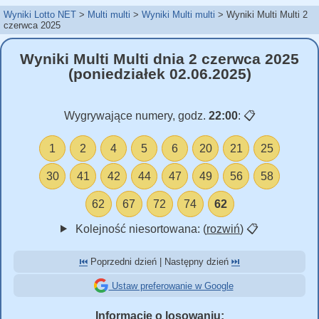
Wyniki Lotto NET
Multi multi
Wyniki Multi multi
Wyniki Multi Multi 2
czerwca 2025
Wyniki Multi Multi dnia 2 czerwca 2025
(poniedziałek 02.06.2025)
Wygrywające numery, godz.
22:00
:
📋
1
2
4
5
6
20
21
25
30
41
42
44
47
49
56
58
62
67
72
74
62
Kolejność niesortowana: (
rozwiń
)
📋
⏮️
Poprzedni dzień | Następny dzień
⏭️
Ustaw preferowanie w Google
Informacje o losowaniu: