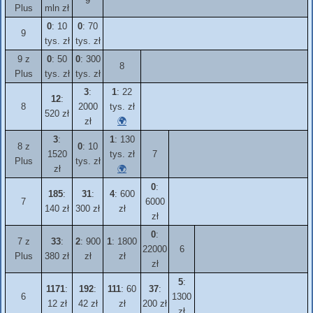
9
Plus
mln zł
0
: 10
0
: 70
9
tys. zł
tys. zł
9 z
0
: 50
0
: 300
8
Plus
tys. zł
tys. zł
3
:
1
: 22
12
:
8
2000
tys. zł
520 zł
zł
🌍
3
:
1
: 130
8 z
0
: 10
1520
tys. zł
7
Plus
tys. zł
zł
🌍
0
:
185
:
31
:
4
: 600
7
6000
140 zł
300 zł
zł
zł
0
:
7 z
33
:
2
: 900
1
: 1800
22000
6
Plus
380 zł
zł
zł
zł
5
:
1171
:
192
:
111
: 60
37
:
6
1300
12 zł
42 zł
zł
200 zł
zł