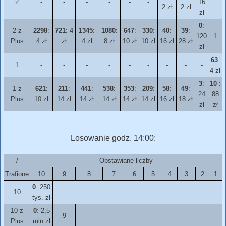
2
-
-
-
-
-
-
16
2 zł
2 zł
zł
0
:
2 z
2298
:
721
: 4
1345
:
1080
:
647
:
330
:
40
:
39
:
120
1
Plus
4 zł
zł
4 zł
8 zł
10 zł
10 zł
16 zł
28 zł
zł
63
:
1
-
-
-
-
-
-
-
-
-
4 zł
3
:
10
:
1 z
621
:
211
:
441
:
538
:
353
:
209
:
58
:
49
:
24
88
Plus
10 zł
14 zł
14 zł
14 zł
14 zł
14 zł
16 zł
18 zł
zł
zł
Losowanie godz. 14:00:
/
Obstawiane liczby
Trafione
10
9
8
7
6
5
4
3
2
1
0
: 250
10
tys. zł
10 z
0
: 2,5
9
Plus
mln zł