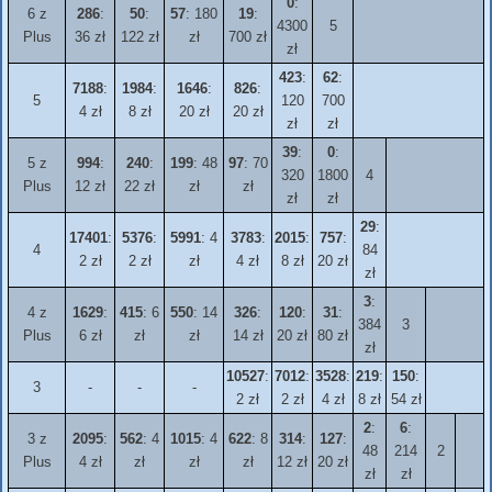
0
:
6 z
286
:
50
:
57
: 180
19
:
4300
5
Plus
36 zł
122 zł
zł
700 zł
zł
423
:
62
:
7188
:
1984
:
1646
:
826
:
5
120
700
4 zł
8 zł
20 zł
20 zł
zł
zł
39
:
0
:
5 z
994
:
240
:
199
: 48
97
: 70
320
1800
4
Plus
12 zł
22 zł
zł
zł
zł
zł
29
:
17401
:
5376
:
5991
: 4
3783
:
2015
:
757
:
4
84
2 zł
2 zł
zł
4 zł
8 zł
20 zł
zł
3
:
4 z
1629
:
415
: 6
550
: 14
326
:
120
:
31
:
384
3
Plus
6 zł
zł
zł
14 zł
20 zł
80 zł
zł
10527
:
7012
:
3528
:
219
:
150
:
3
-
-
-
2 zł
2 zł
4 zł
8 zł
54 zł
2
:
6
:
3 z
2095
:
562
: 4
1015
: 4
622
: 8
314
:
127
:
48
214
2
Plus
4 zł
zł
zł
zł
12 zł
20 zł
zł
zł