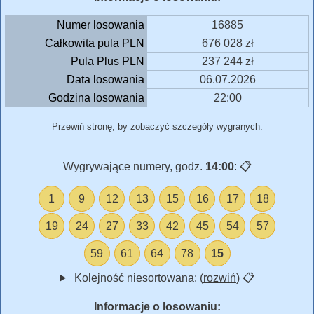
Numer losowania
16885
Całkowita pula PLN
676 028 zł
Pula Plus PLN
237 244 zł
Data losowania
06.07.2026
Godzina losowania
22:00
Przewiń stronę, by zobaczyć szczegóły wygranych.
Wygrywające numery, godz.
14:00
:
📋
1
9
12
13
15
16
17
18
19
24
27
33
42
45
54
57
59
61
64
78
15
Kolejność niesortowana: (
rozwiń
)
📋
Informacje o losowaniu: