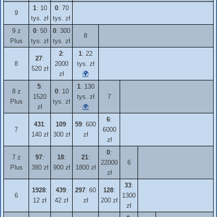
1
: 10
0
: 70
9
tys. zł
tys. zł
9 z
0
: 50
0
: 300
8
Plus
tys. zł
tys. zł
2
:
1
: 22
27
:
8
2000
tys. zł
520 zł
zł
🌍
5
:
1
: 130
8 z
0
: 10
1520
tys. zł
7
Plus
tys. zł
zł
🌍
6
:
431
:
109
:
59
: 600
7
6000
140 zł
300 zł
zł
zł
0
:
7 z
97
:
18
:
21
:
22000
6
Plus
380 zł
900 zł
1800 zł
zł
33
:
1928
:
439
:
297
: 60
128
:
6
1300
12 zł
42 zł
zł
200 zł
zł