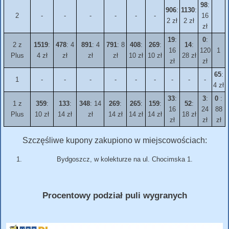
98
:
906
:
1130
:
2
-
-
-
-
-
-
16
2 zł
2 zł
zł
19
:
0
:
2 z
1519
:
478
: 4
891
: 4
791
: 8
408
:
269
:
14
:
16
120
1
Plus
4 zł
zł
zł
zł
10 zł
10 zł
28 zł
zł
zł
65
:
1
-
-
-
-
-
-
-
-
-
4 zł
33
:
3
:
0
:
1 z
359
:
133
:
348
: 14
269
:
265
:
159
:
52
:
16
24
88
Plus
10 zł
14 zł
zł
14 zł
14 zł
14 zł
18 zł
zł
zł
zł
Szczęśliwe kupony zakupiono w miejscowościach:
Bydgoszcz, w kolekturze na ul. Chocimska 1.
Procentowy podział puli wygranych