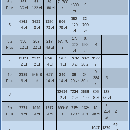
6 z
293
:
53
:
20
:
7
: 700
4300
5
Plus
36 zł
122 zł
180 zł
zł
zł
192
:
32
:
6911
:
1639
:
1380
:
606
:
5
120
700
4 zł
8 zł
20 zł
20 zł
zł
zł
17
:
0
:
5 z
958
:
207
:
217
:
67
: 70
320
1800
4
Plus
12 zł
22 zł
48 zł
zł
zł
zł
19151
:
5975
:
6546
:
3763
:
1576
:
537
:
9
: 84
4
2 zł
2 zł
4 zł
4 zł
8 zł
20 zł
zł
0
:
4 z
2189
:
545
: 6
627
:
340
:
89
:
24
:
384
3
Plus
6 zł
zł
14 zł
14 zł
20 zł
80 zł
zł
12694
:
7234
:
3689
:
206
:
129
:
3
-
-
-
2 zł
2 zł
4 zł
8 zł
54 zł
1
:
3 z
3371
:
1020
:
1317
:
893
: 8
315
:
162
:
18
:
214
2
Plus
4 zł
4 zł
4 zł
zł
12 zł
20 zł
48 zł
zł
52
:
1047
:
1230
: