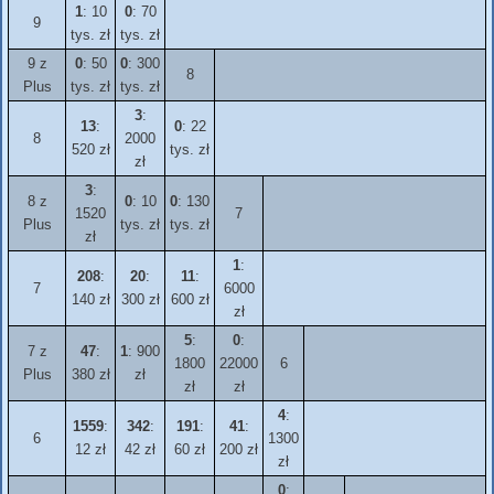
1
: 10
0
: 70
9
tys. zł
tys. zł
9 z
0
: 50
0
: 300
8
Plus
tys. zł
tys. zł
3
:
13
:
0
: 22
8
2000
520 zł
tys. zł
zł
3
:
8 z
0
: 10
0
: 130
1520
7
Plus
tys. zł
tys. zł
zł
1
:
208
:
20
:
11
:
7
6000
140 zł
300 zł
600 zł
zł
5
:
0
:
7 z
47
:
1
: 900
1800
22000
6
Plus
380 zł
zł
zł
zł
4
:
1559
:
342
:
191
:
41
:
6
1300
12 zł
42 zł
60 zł
200 zł
zł
0
: