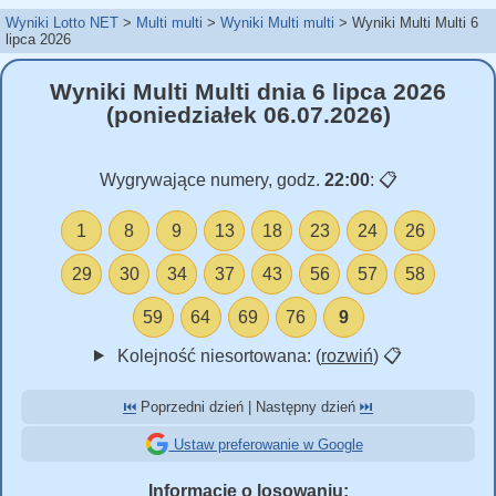
Wyniki Lotto NET
Multi multi
Wyniki Multi multi
Wyniki Multi Multi 6
lipca 2026
Wyniki Multi Multi dnia 6 lipca 2026
(poniedziałek 06.07.2026)
Wygrywające numery, godz.
22:00
:
📋
1
8
9
13
18
23
24
26
29
30
34
37
43
56
57
58
59
64
69
76
9
Kolejność niesortowana: (
rozwiń
)
📋
⏮️
Poprzedni dzień | Następny dzień
⏭️
Ustaw preferowanie w Google
Informacje o losowaniu: