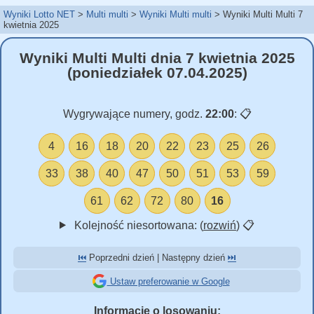
Wyniki Lotto NET
Multi multi
Wyniki Multi multi
Wyniki Multi Multi 7
kwietnia 2025
Wyniki Multi Multi dnia 7 kwietnia 2025
(poniedziałek 07.04.2025)
Wygrywające numery, godz.
22:00
:
📋
4
16
18
20
22
23
25
26
33
38
40
47
50
51
53
59
61
62
72
80
16
Kolejność niesortowana: (
rozwiń
)
📋
⏮️
Poprzedni dzień | Następny dzień
⏭️
Ustaw preferowanie w Google
Informacje o losowaniu: