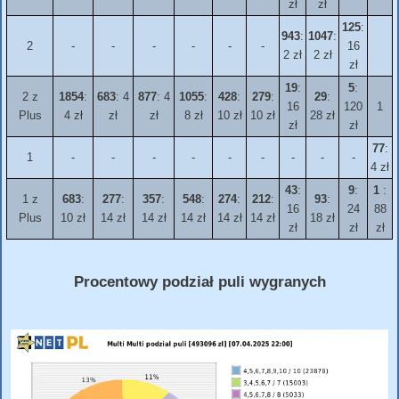
zł
zł
125
:
943
:
1047
:
2
-
-
-
-
-
-
16
2 zł
2 zł
zł
19
:
5
:
2 z
1854
:
683
: 4
877
: 4
1055
:
428
:
279
:
29
:
16
120
1
Plus
4 zł
zł
zł
8 zł
10 zł
10 zł
28 zł
zł
zł
77
:
1
-
-
-
-
-
-
-
-
-
4 zł
43
:
9
:
1
:
1 z
683
:
277
:
357
:
548
:
274
:
212
:
93
:
16
24
88
Plus
10 zł
14 zł
14 zł
14 zł
14 zł
14 zł
18 zł
zł
zł
zł
Procentowy podział puli wygranych