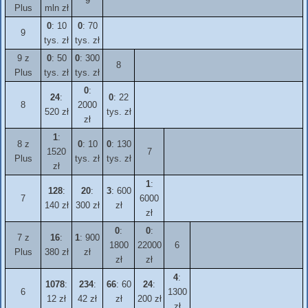
9
Plus
mln zł
0
: 10
0
: 70
9
tys. zł
tys. zł
9 z
0
: 50
0
: 300
8
Plus
tys. zł
tys. zł
0
:
24
:
0
: 22
8
2000
520 zł
tys. zł
zł
1
:
8 z
0
: 10
0
: 130
1520
7
Plus
tys. zł
tys. zł
zł
1
:
128
:
20
:
3
: 600
7
6000
140 zł
300 zł
zł
zł
0
:
0
:
7 z
16
:
1
: 900
1800
22000
6
Plus
380 zł
zł
zł
zł
4
:
1078
:
234
:
66
: 60
24
:
6
1300
12 zł
42 zł
zł
200 zł
zł