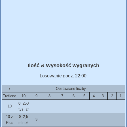
Ilość & Wysokość wygranych
Losowanie godz. 22:00:
/
Obstawiane liczby
Trafione
10
9
8
7
6
5
4
3
2
1
0
: 250
10
tys. zł
10 z
0
: 2,5
9
Plus
mln zł