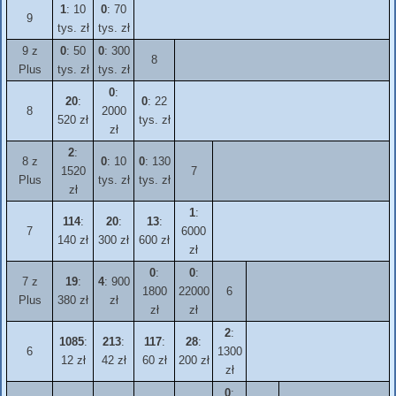
1
: 10
0
: 70
9
tys. zł
tys. zł
9 z
0
: 50
0
: 300
8
Plus
tys. zł
tys. zł
0
:
20
:
0
: 22
8
2000
520 zł
tys. zł
zł
2
:
8 z
0
: 10
0
: 130
1520
7
Plus
tys. zł
tys. zł
zł
1
:
114
:
20
:
13
:
7
6000
140 zł
300 zł
600 zł
zł
0
:
0
:
7 z
19
:
4
: 900
1800
22000
6
Plus
380 zł
zł
zł
zł
2
:
1085
:
213
:
117
:
28
:
6
1300
12 zł
42 zł
60 zł
200 zł
zł
0
: