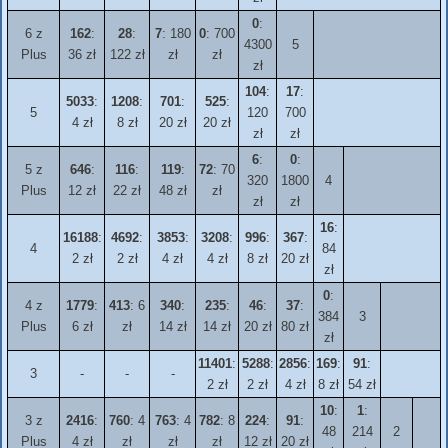
0
:
6 z
162
:
28
:
7
: 180
0
: 700
4300
5
Plus
36 zł
122 zł
zł
zł
zł
104
:
17
:
5033
:
1208
:
701
:
525
:
5
120
700
4 zł
8 zł
20 zł
20 zł
zł
zł
6
:
0
:
5 z
646
:
116
:
119
:
72
: 70
320
1800
4
Plus
12 zł
22 zł
48 zł
zł
zł
zł
16
:
16188
:
4692
:
3853
:
3208
:
996
:
367
:
4
84
2 zł
2 zł
4 zł
4 zł
8 zł
20 zł
zł
0
:
4 z
1779
:
413
: 6
340
:
235
:
46
:
37
:
384
3
Plus
6 zł
zł
14 zł
14 zł
20 zł
80 zł
zł
11401
:
5288
:
2856
:
169
:
91
:
3
-
-
-
2 zł
2 zł
4 zł
8 zł
54 zł
10
:
1
:
3 z
2416
:
760
: 4
763
: 4
782
: 8
224
:
91
:
48
214
2
Plus
4 zł
zł
zł
zł
12 zł
20 zł