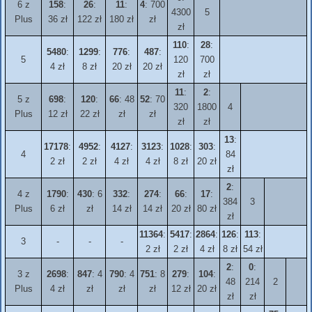
6 z
158
:
26
:
11
:
4
: 700
4300
5
Plus
36 zł
122 zł
180 zł
zł
zł
110
:
28
:
5480
:
1299
:
776
:
487
:
5
120
700
4 zł
8 zł
20 zł
20 zł
zł
zł
11
:
2
:
5 z
698
:
120
:
66
: 48
52
: 70
320
1800
4
Plus
12 zł
22 zł
zł
zł
zł
zł
13
:
17178
:
4952
:
4127
:
3123
:
1028
:
303
:
4
84
2 zł
2 zł
4 zł
4 zł
8 zł
20 zł
zł
2
:
4 z
1790
:
430
: 6
332
:
274
:
66
:
17
:
384
3
Plus
6 zł
zł
14 zł
14 zł
20 zł
80 zł
zł
11364
:
5417
:
2864
:
126
:
113
:
3
-
-
-
2 zł
2 zł
4 zł
8 zł
54 zł
2
:
0
:
3 z
2698
:
847
: 4
790
: 4
751
: 8
279
:
104
:
48
214
2
Plus
4 zł
zł
zł
zł
12 zł
20 zł
zł
zł