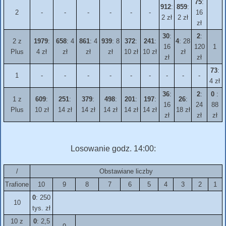
75
:
912
:
859
:
2
-
-
-
-
-
-
16
2 zł
2 zł
zł
30
:
2
:
2 z
1979
:
658
: 4
861
: 4
939
: 8
372
:
241
:
4
: 28
16
120
1
Plus
4 zł
zł
zł
zł
10 zł
10 zł
zł
zł
zł
73
:
1
-
-
-
-
-
-
-
-
-
4 zł
36
:
2
:
0
:
1 z
609
:
251
:
379
:
498
:
201
:
197
:
26
:
16
24
88
Plus
10 zł
14 zł
14 zł
14 zł
14 zł
14 zł
18 zł
zł
zł
zł
Losowanie godz. 14:00:
/
Obstawiane liczby
Trafione
10
9
8
7
6
5
4
3
2
1
0
: 250
10
tys. zł
10 z
0
: 2,5