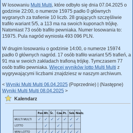
W losowaniu
Multi Multi
, które odbyło się dnia 07.04.2025 o
godzinie 22:00, o numerze 15975 padło 0 głównych
wygranych za trafienie 10 liczb. 28 grających szczęśliwie
trafiło wariant 5/5, a 113 ma na swoich kuponach trójkę.
Natomiast 73 osób trafiło pewniaka. Numer losowania to:
15975. Pula nagród wyniosła 493 096 PLN.
W drugim losowaniu o godzinie 14:00, o numerze 15974
padło 0 głównych nagród. 17 osób trafiło wariant 5/5 trafień, a
91 ma w swoich zakładach trafioną trójkę. Tymczasem 77
osób trafiło pewniaka.
Więcej wyników lotto Multi Multi
z
wygrywającymi liczbami znajdziesz w naszym archiwum.
<
Wyniki Multi Multi 06.04.2025
(Poprzednie) | (Następne)
Wyniki Multi Multi 08.04.2025
>
Kalendarz