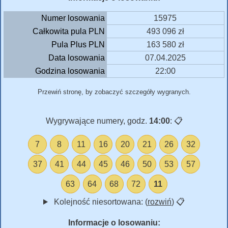
Numer losowania
15975
Całkowita pula PLN
493 096 zł
Pula Plus PLN
163 580 zł
Data losowania
07.04.2025
Godzina losowania
22:00
Przewiń stronę, by zobaczyć szczegóły wygranych.
Wygrywające numery, godz.
14:00
:
📋
7
8
11
16
20
21
26
32
37
41
44
45
46
50
53
57
63
64
68
72
11
Kolejność niesortowana: (
rozwiń
)
📋
Informacje o losowaniu: