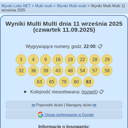
Wyniki Lotto NET
Multi multi
Wyniki Multi multi
Wyniki Multi Multi 11
września 2025
Wyniki Multi Multi dnia 11 września 2025
(czwartek 11.09.2025)
Wygrywające numery, godz.
22:00
:
📋
3
4
9
16
19
22
28
29
32
36
39
43
48
54
57
58
63
65
79
80
63
Kolejność niesortowana: (
rozwiń
)
📋
⏮️
Poprzedni dzień | Następny dzień
⏭️
Ustaw preferowanie w Google
Informacje o losowaniu: