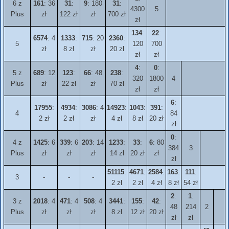
6 z
161
: 36
31
:
9
: 180
31
:
4300
5
Plus
zł
122 zł
zł
700 zł
zł
134
:
22
:
6574
: 4
1333
:
715
: 20
2360
:
5
120
700
zł
8 zł
zł
20 zł
zł
zł
4
:
0
:
5 z
689
: 12
123
:
66
: 48
238
:
320
1800
4
Plus
zł
22 zł
zł
70 zł
zł
zł
6
:
17955
:
4934
:
3086
: 4
14923
:
1043
:
391
:
4
84
2 zł
2 zł
zł
4 zł
8 zł
20 zł
zł
0
:
4 z
1425
: 6
339
: 6
203
: 14
1233
:
33
:
6
: 80
384
3
Plus
zł
zł
zł
14 zł
20 zł
zł
zł
51115
:
4671
:
2584
:
163
:
111
:
3
-
-
-
2 zł
2 zł
4 zł
8 zł
54 zł
2
:
1
:
3 z
2018
: 4
471
: 4
508
: 4
3441
:
155
:
42
:
48
214
2
Plus
zł
zł
zł
8 zł
12 zł
20 zł
zł
zł