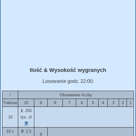
Ilość & Wysokość wygranych
Losowanie godz. 22:00:
/
Obstawiane liczby
Trafione
10
9
8
7
6
5
4
3
2
1
1
: 250
10
tys. zł
🌍
10 z
0
: 2,5
9