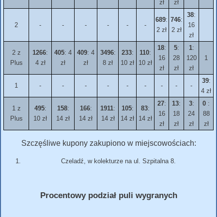
zł
zł
38
:
689
:
746
:
2
-
-
-
-
-
-
16
2 zł
2 zł
zł
18
:
5
:
1
:
2 z
1266
:
405
: 4
409
: 4
3496
:
233
:
110
:
16
28
120
1
Plus
4 zł
zł
zł
8 zł
10 zł
10 zł
zł
zł
zł
39
:
1
-
-
-
-
-
-
-
-
-
4 zł
27
:
13
:
3
:
0
:
1 z
495
:
158
:
166
:
1911
:
105
:
83
:
16
18
24
88
Plus
10 zł
14 zł
14 zł
14 zł
14 zł
14 zł
zł
zł
zł
zł
Szczęśliwe kupony zakupiono w miejscowościach:
Czeladź, w kolekturze na ul. Szpitalna 8.
Procentowy podział puli wygranych