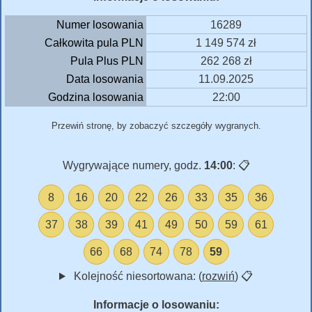
Numer losowania
16289
Całkowita pula PLN
1 149 574 zł
Pula Plus PLN
262 268 zł
Data losowania
11.09.2025
Godzina losowania
22:00
Przewiń stronę, by zobaczyć szczegóły wygranych.
Wygrywające numery, godz.
14:00
:
📋
8
16
20
22
26
33
35
36
37
38
39
41
49
50
59
61
66
68
74
78
59
Kolejność niesortowana: (
rozwiń
)
📋
Informacje o losowaniu: