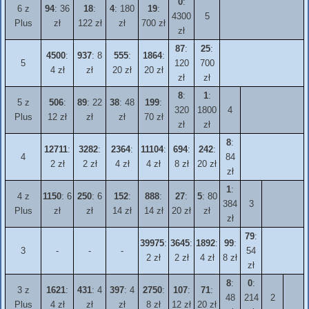
0
:
6 z
94
: 36
18
:
4
: 180
19
:
4300
5
Plus
zł
122 zł
zł
700 zł
zł
87
:
25
:
4500
:
937
: 8
555
:
1864
:
5
120
700
4 zł
zł
20 zł
20 zł
zł
zł
8
:
1
:
5 z
506
:
89
: 22
38
: 48
199
:
320
1800
4
Plus
12 zł
zł
zł
70 zł
zł
zł
8
:
12711
:
3282
:
2364
:
11104
:
694
:
242
:
4
84
2 zł
2 zł
4 zł
4 zł
8 zł
20 zł
zł
1
:
4 z
1150
: 6
250
: 6
152
:
888
:
27
:
5
: 80
384
3
Plus
zł
zł
14 zł
14 zł
20 zł
zł
zł
79
:
39975
:
3645
:
1892
:
99
:
3
-
-
-
54
2 zł
2 zł
4 zł
8 zł
zł
8
:
0
:
3 z
1621
:
431
: 4
397
: 4
2750
:
107
:
71
:
48
214
2
Plus
4 zł
zł
zł
8 zł
12 zł
20 zł