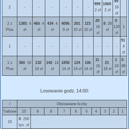
49
:
999
:
1069
:
2
-
-
-
-
-
-
16
2 zł
2 zł
zł
20
:
0
:
2 z
1385
: 4
460
: 4
434
: 4
4096
:
201
:
115
:
8
: 28
16
120
1
Plus
zł
zł
zł
8 zł
10 zł
10 zł
zł
zł
zł
91
:
1
-
-
-
-
-
-
-
-
-
4
zł
11
:
1
:
0
:
1 z
360
: 10
132
:
142
: 14
1858
:
124
:
106
:
21
:
16
24
88
Plus
zł
14 zł
zł
14 zł
14 zł
14 zł
18 zł
zł
zł
zł
Losowanie godz. 14:00:
/
Obstawiane liczby
Trafione
10
9
8
7
6
5
4
3
2
1
0
: 250
10
tys. zł