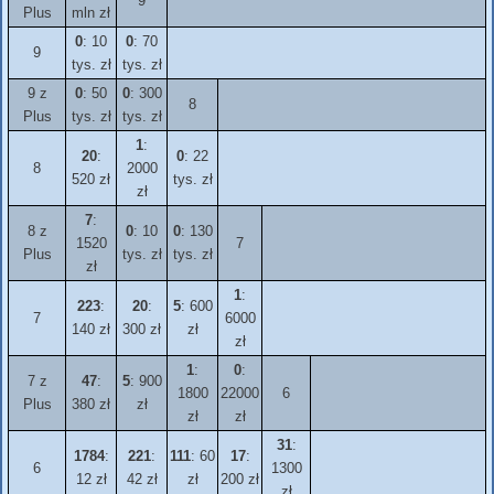
9
Plus
mln zł
0
: 10
0
: 70
9
tys. zł
tys. zł
9 z
0
: 50
0
: 300
8
Plus
tys. zł
tys. zł
1
:
20
:
0
: 22
8
2000
520 zł
tys. zł
zł
7
:
8 z
0
: 10
0
: 130
1520
7
Plus
tys. zł
tys. zł
zł
1
:
223
:
20
:
5
: 600
7
6000
140 zł
300 zł
zł
zł
1
:
0
:
7 z
47
:
5
: 900
1800
22000
6
Plus
380 zł
zł
zł
zł
31
:
1784
:
221
:
111
: 60
17
:
6
1300
12 zł
42 zł
zł
200 zł
zł