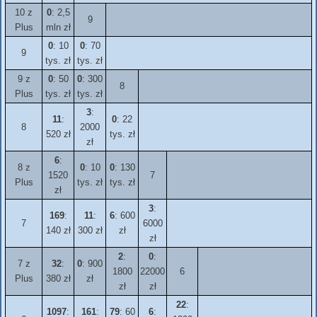
10 z
0
: 2,5
9
Plus
mln zł
0
: 10
0
: 70
9
tys. zł
tys. zł
9 z
0
: 50
0
: 300
8
Plus
tys. zł
tys. zł
3
:
11
:
0
: 22
8
2000
520 zł
tys. zł
zł
6
:
8 z
0
: 10
0
: 130
1520
7
Plus
tys. zł
tys. zł
zł
3
:
169
:
11
:
6
: 600
7
6000
140 zł
300 zł
zł
zł
2
:
0
:
7 z
32
:
0
: 900
1800
22000
6
Plus
380 zł
zł
zł
zł
22
:
1097
:
161
:
79
: 60
6
: