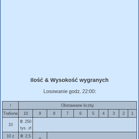
Ilość & Wysokość wygranych
Losowanie godz. 22:00:
/
Obstawiane liczby
Trafione
10
9
8
7
6
5
4
3
2
1
0
: 250
10
tys. zł
10 z
0
: 2,5