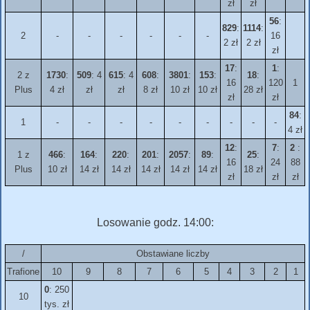
zł
zł
56
:
829
:
1114
:
2
-
-
-
-
-
-
16
2 zł
2 zł
zł
17
:
1
:
2 z
1730
:
509
: 4
615
: 4
608
:
3801
:
153
:
18
:
16
120
1
Plus
4 zł
zł
zł
8 zł
10 zł
10 zł
28 zł
zł
zł
84
:
1
-
-
-
-
-
-
-
-
-
4 zł
12
:
7
:
2
:
1 z
466
:
164
:
220
:
201
:
2057
:
89
:
25
:
16
24
88
Plus
10 zł
14 zł
14 zł
14 zł
14 zł
14 zł
18 zł
zł
zł
zł
Losowanie godz. 14:00:
/
Obstawiane liczby
Trafione
10
9
8
7
6
5
4
3
2
1
0
: 250
10
tys. zł