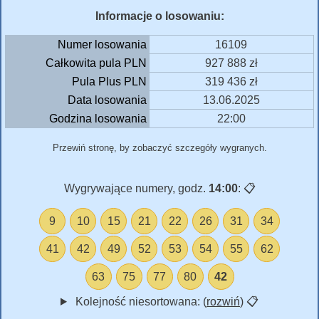
Informacje o losowaniu:
Numer losowania
16109
Całkowita pula PLN
927 888 zł
Pula Plus PLN
319 436 zł
Data losowania
13.06.2025
Godzina losowania
22:00
Przewiń stronę, by zobaczyć szczegóły wygranych.
Wygrywające numery, godz.
14:00
:
📋
9
10
15
21
22
26
31
34
41
42
49
52
53
54
55
62
63
75
77
80
42
Kolejność niesortowana: (
rozwiń
)
📋