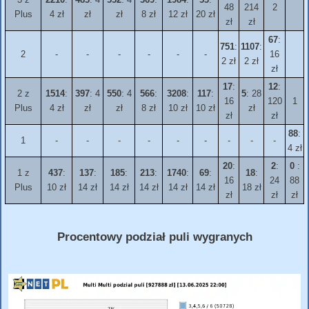
48
214
2
Plus
4 zł
zł
zł
8 zł
12 zł
20 zł
zł
zł
67
:
751
:
1107
:
2
-
-
-
-
-
-
16
2 zł
2 zł
zł
17
:
12
:
2 z
1514
:
397
: 4
550
: 4
566
:
3208
:
117
:
5
: 28
16
120
1
Plus
4 zł
zł
zł
8 zł
10 zł
10 zł
zł
zł
zł
88
:
1
-
-
-
-
-
-
-
-
-
4 zł
20
:
2
:
0
:
1 z
437
:
137
:
185
:
213
:
1740
:
69
:
18
:
16
24
88
Plus
10 zł
14 zł
14 zł
14 zł
14 zł
14 zł
18 zł
zł
zł
zł
Procentowy podział puli wygranych