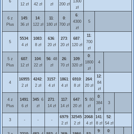
6
1300
12 zł
42 zł
zł
200 zł
zł
6
:
6 z
145
:
14
:
11
:
0
:
4300
5
Plus
36 zł
122 zł
180 zł
700 zł
zł
11
:
5534
:
1083
:
636
:
273
:
687
:
5
700
4 zł
8 zł
20 zł
20 zł
120 zł
zł
0
:
5 z
607
:
104
:
56
: 48
26
:
109
:
1800
4
Plus
12 zł
22 zł
zł
70 zł
320 zł
zł
12
:
16955
:
4242
:
3157
:
1861
:
6910
:
264
:
4
84
2 zł
2 zł
4 zł
4 zł
8 zł
20 zł
zł
0
:
4 z
1491
:
345
: 6
271
:
117
:
647
:
5
: 80
384
3
Plus
6 zł
zł
14 zł
14 zł
20 zł
zł
zł
6979
:
32545
:
2068
:
141
:
52
:
3
-
-
-
2 zł
2 zł
4 zł
8 zł
54 zł
9
:
0
:
3 z
2210
:
483
: 4
552
: 4
369
:
1984
:
53
: