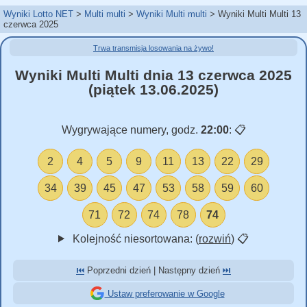
Wyniki Lotto NET
Multi multi
Wyniki Multi multi
Wyniki Multi Multi 13
czerwca 2025
Trwa transmisja losowania na żywo!
Wyniki Multi Multi dnia 13 czerwca 2025
(piątek 13.06.2025)
Wygrywające numery, godz.
22:00
:
📋
2
4
5
9
11
13
22
29
34
39
45
47
53
58
59
60
71
72
74
78
74
Kolejność niesortowana: (
rozwiń
)
📋
⏮️
Poprzedni dzień | Następny dzień
⏭️
Ustaw preferowanie w Google