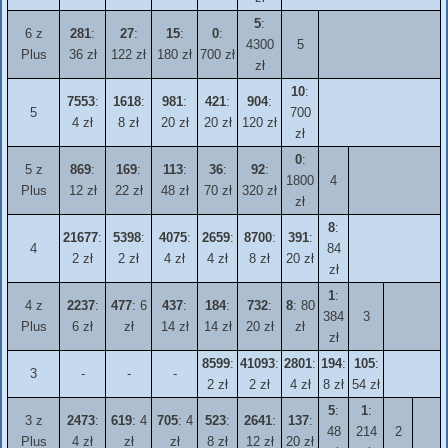
5
:
6 z
281
:
27
:
15
:
0
:
4300
5
Plus
36 zł
122 zł
180 zł
700 zł
zł
10
:
7553
:
1618
:
981
:
421
:
904
:
5
700
4 zł
8 zł
20 zł
20 zł
120 zł
zł
0
:
5 z
869
:
169
:
113
:
36
:
92
:
1800
4
Plus
12 zł
22 zł
48 zł
70 zł
320 zł
zł
8
:
21677
:
5398
:
4075
:
2659
:
8700
:
391
:
4
84
2 zł
2 zł
4 zł
4 zł
8 zł
20 zł
zł
1
:
4 z
2237
:
477
: 6
437
:
184
:
732
:
8
: 80
384
3
Plus
6 zł
zł
14 zł
14 zł
20 zł
zł
zł
8599
:
41093
:
2801
:
194
:
105
:
3
-
-
-
2 zł
2 zł
4 zł
8 zł
54 zł
5
:
1
:
3 z
2473
:
619
: 4
705
: 4
523
:
2641
:
137
:
48
214
2
Plus
4 zł
zł
zł
8 zł
12 zł
20 zł