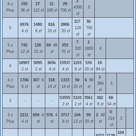
2
:
6 z
192
:
27
:
11
:
29
:
4300
5
Plus
36 zł
122 zł
180 zł
700 zł
zł
117
:
30
:
6976
:
1480
:
816
:
2806
:
5
120
700
4 zł
8 zł
20 zł
20 zł
zł
zł
7
:
1
:
5 z
742
:
126
:
60
: 48
353
:
320
1800
4
Plus
12 zł
22 zł
zł
70 zł
zł
zł
18907
:
5095
:
3656
:
15937
:
1193
:
534
:
19
:
4
2 zł
2 zł
4 zł
4 zł
8 zł
20 zł
84 zł
1
:
4 z
1706
:
307
: 6
318
:
1333
:
50
:
6
: 80
384
3
Plus
6 zł
zł
14 zł
14 zł
20 zł
zł
zł
53555
:
5110
:
3561
:
302
:
68
:
3
-
-
-
2 zł
2 zł
4 zł
8 zł
54 zł
0
:
3 z
2211
:
609
: 4
576
: 4
3717
:
104
:
59
:
2
: 48
214
2
Plus
4 zł
zł
zł
8 zł
12 zł
20 zł
zł
zł
104
:
1072
:
1139
: