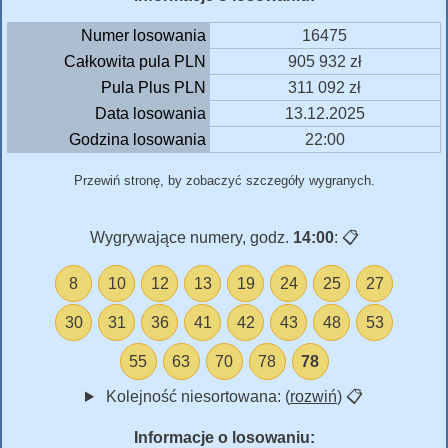
Numer losowania
16475
Całkowita pula PLN
905 932 zł
Pula Plus PLN
311 092 zł
Data losowania
13.12.2025
Godzina losowania
22:00
Przewiń stronę, by zobaczyć szczegóły wygranych.
Wygrywające numery, godz.
14:00
:
📋
8
10
12
13
19
24
25
27
30
31
36
41
42
43
48
53
55
63
70
78
78
Kolejność niesortowana: (
rozwiń
)
📋
Informacje o losowaniu: