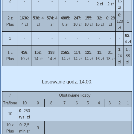
2
-
-
-
-
-
-
16
2 zł
2 zł
zł
0
:
2 z
1636
:
538
: 4
574
: 4
4885
:
247
:
155
:
32
:
6
: 28
120
1
Plus
4 zł
zł
zł
8 zł
10 zł
10 zł
16 zł
zł
zł
82
:
1
-
-
-
-
-
-
-
-
-
4 zł
1
:
1
:
1 z
456
:
152
:
198
:
2565
:
114
:
125
:
11
:
31
:
24
88
Plus
10 zł
14 zł
14 zł
14 zł
14 zł
14 zł
16 zł
18 zł
zł
zł
Losowanie godz. 14:00:
/
Obstawiane liczby
Trafione
10
9
8
7
6
5
4
3
2
1
0
: 250
10
tys. zł
10 z
0
: 2,5
9
Plus
mln zł