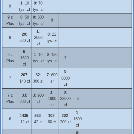
1
: 10
0
: 70
9
tys. zł
tys. zł
9 z
0
: 50
0
: 300
8
Plus
tys. zł
tys. zł
1
:
20
:
0
: 22
8
2000
520 zł
tys. zł
zł
6
:
8 z
1
: 10
0
: 130
1520
7
Plus
tys. zł
tys. zł
zł
6
:
207
:
32
:
7
: 600
7
6000
140 zł
300 zł
zł
zł
1
:
0
:
7 z
33
:
3
: 900
1800
22000
6
Plus
380 zł
zł
zł
zł
1
:
1436
:
263
:
108
:
202
:
6
1300
12 zł
42 zł
60 zł
200 zł
zł
0
: