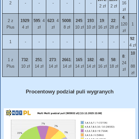
2
-
-
-
-
-
-
16
2 zł
2 zł
zł
4
:
2 z
1929
:
595
: 4
623
: 4
5008
:
245
:
193
:
19
:
22
:
120
1
Plus
4 zł
zł
zł
8 zł
10 zł
10 zł
16 zł
28 zł
zł
92
:
1
-
-
-
-
-
-
-
-
-
4 zł
10
8
:
1 z
732
:
251
:
273
:
2661
:
165
:
182
:
40
:
58
:
:
24
Plus
10 zł
14 zł
14 zł
14 zł
14 zł
14 zł
16 zł
18 zł
88
zł
zł
Procentowy podział puli wygranych