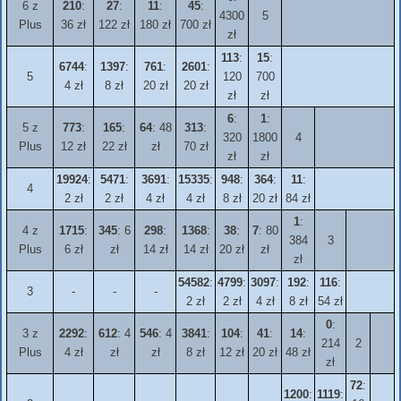
6 z
210
:
27
:
11
:
45
:
4300
5
Plus
36 zł
122 zł
180 zł
700 zł
zł
113
:
15
:
6744
:
1397
:
761
:
2601
:
5
120
700
4 zł
8 zł
20 zł
20 zł
zł
zł
6
:
1
:
5 z
773
:
165
:
64
: 48
313
:
320
1800
4
Plus
12 zł
22 zł
zł
70 zł
zł
zł
19924
:
5471
:
3691
:
15335
:
948
:
364
:
11
:
4
2 zł
2 zł
4 zł
4 zł
8 zł
20 zł
84 zł
1
:
4 z
1715
:
345
: 6
298
:
1368
:
38
:
7
: 80
384
3
Plus
6 zł
zł
14 zł
14 zł
20 zł
zł
zł
54582
:
4799
:
3097
:
192
:
116
:
3
-
-
-
2 zł
2 zł
4 zł
8 zł
54 zł
0
:
3 z
2292
:
612
: 4
546
: 4
3841
:
104
:
41
:
14
:
214
2
Plus
4 zł
zł
zł
8 zł
12 zł
20 zł
48 zł
zł
72
:
1200
:
1119
: