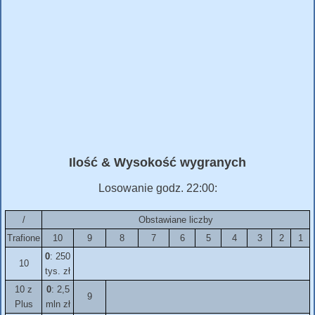
Ilość & Wysokość wygranych
Losowanie godz. 22:00:
/
Obstawiane liczby
Trafione
10
9
8
7
6
5
4
3
2
1
0
: 250
10
tys. zł
10 z
0
: 2,5
9
Plus
mln zł