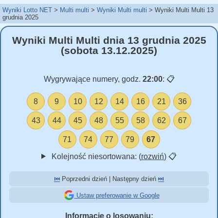
Wyniki Lotto NET
Multi multi
Wyniki Multi multi
Wyniki Multi Multi 13
grudnia 2025
Wyniki Multi Multi dnia 13 grudnia 2025
(sobota 13.12.2025)
Wygrywające numery, godz.
22:00
:
📋
8
9
10
12
14
16
21
36
43
44
45
48
55
58
62
67
71
74
77
79
67
Kolejność niesortowana: (
rozwiń
)
📋
⏮️
Poprzedni dzień | Następny dzień
⏭️
Ustaw preferowanie w Google
Informacje o losowaniu: