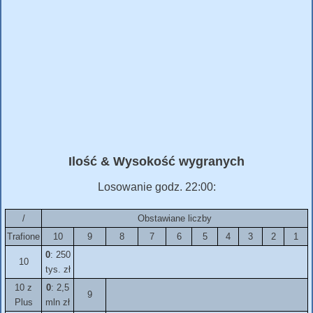
Ilość & Wysokość wygranych
Losowanie godz. 22:00:
/
Obstawiane liczby
Trafione
10
9
8
7
6
5
4
3
2
1
0
: 250
10
tys. zł
10 z
0
: 2,5
9
Plus
mln zł