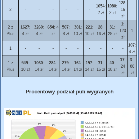
128
:
1054
:
1080
:
2
-
-
-
-
-
-
16
2 zł
2 zł
zł
1
:
2 z
1627
:
3260
:
654
: 4
507
:
301
:
221
:
28
:
31
:
120
1
Plus
4 zł
4 zł
zł
8 zł
10 zł
10 zł
16 zł
28 zł
zł
107
:
1
-
-
-
-
-
-
-
-
-
4 zł
17
:
3
:
1 z
549
:
1060
:
284
:
279
:
164
:
157
:
31
:
40
:
24
88
Plus
10 zł
14 zł
14 zł
14 zł
14 zł
14 zł
16 zł
18 zł
zł
zł
Procentowy podział puli wygranych