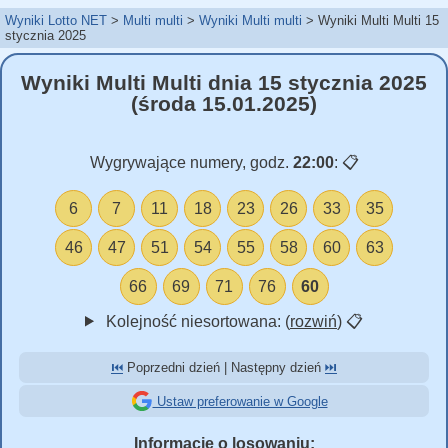
Wyniki Lotto NET
Multi multi
Wyniki Multi multi
Wyniki Multi Multi 15
stycznia 2025
Wyniki Multi Multi dnia 15 stycznia 2025
(środa 15.01.2025)
Wygrywające numery, godz.
22:00
:
📋
6
7
11
18
23
26
33
35
46
47
51
54
55
58
60
63
66
69
71
76
60
Kolejność niesortowana: (
rozwiń
)
📋
⏮️
Poprzedni dzień | Następny dzień
⏭️
Ustaw preferowanie w Google
Informacje o losowaniu: