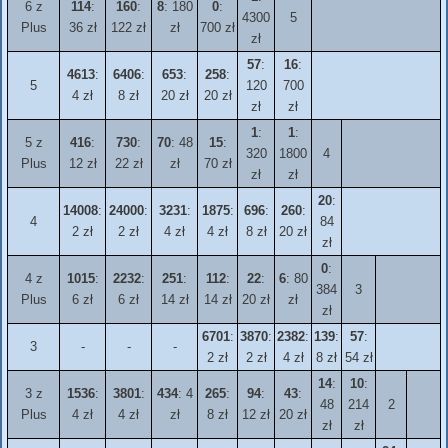
6 z
114
:
160
:
8
: 180
0
:
4300
5
Plus
36 zł
122 zł
zł
700 zł
zł
57
:
16
:
4613
:
6406
:
653
:
258
:
5
120
700
4 zł
8 zł
20 zł
20 zł
zł
zł
1
:
1
:
5 z
416
:
730
:
70
: 48
15
:
320
1800
4
Plus
12 zł
22 zł
zł
70 zł
zł
zł
20
:
14008
:
24000
:
3231
:
1875
:
696
:
260
:
4
84
2 zł
2 zł
4 zł
4 zł
8 zł
20 zł
zł
0
:
4 z
1015
:
2232
:
251
:
112
:
22
:
6
: 80
384
3
Plus
6 zł
6 zł
14 zł
14 zł
20 zł
zł
zł
6701
:
3870
:
2382
:
139
:
57
:
3
-
-
-
2 zł
2 zł
4 zł
8 zł
54 zł
14
:
10
:
3 z
1536
:
3801
:
434
: 4
265
:
94
:
43
:
48
214
2
Plus
4 zł
4 zł
zł
8 zł
12 zł
20 zł
zł
zł