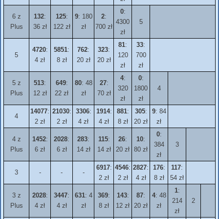
0
:
6 z
132
:
125
:
9
: 180
2
:
4300
5
Plus
36 zł
122 zł
zł
700 zł
zł
81
:
33
:
4720
:
5851
:
762
:
323
:
5
120
700
4 zł
8 zł
20 zł
20 zł
zł
zł
4
:
0
:
5 z
513
:
649
:
80
: 48
27
:
320
1800
4
Plus
12 zł
22 zł
zł
70 zł
zł
zł
14077
:
21030
:
3306
:
1914
:
881
:
305
:
9
: 84
4
2 zł
2 zł
4 zł
4 zł
8 zł
20 zł
zł
0
:
4 z
1452
:
2028
:
283
:
115
:
26
:
10
:
384
3
Plus
6 zł
6 zł
14 zł
14 zł
20 zł
80 zł
zł
6917
:
4546
:
2827
:
176
:
117
:
3
-
-
-
2 zł
2 zł
4 zł
8 zł
54 zł
1
:
3 z
2028
:
3447
:
631
: 4
369
:
143
:
87
:
4
: 48
214
2
Plus
4 zł
4 zł
zł
8 zł
12 zł
20 zł
zł
zł