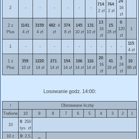
24
:
714
:
764
:
2
-
-
-
-
-
-
16
2 zł
2 zł
zł
13
:
0
:
2 z
1141
:
3159
:
482
: 4
374
:
145
:
131
:
15
:
16
120
1
Plus
4 zł
4 zł
zł
8 zł
10 zł
10 zł
28 zł
zł
zł
115
:
1
-
-
-
-
-
-
-
-
-
4 zł
20
:
3
:
1 z
359
:
1220
:
271
:
154
:
106
:
116
:
41
:
10
:
16
24
Plus
10 zł
14 zł
14 zł
14 zł
14 zł
14 zł
18 zł
88 zł
zł
zł
Losowanie godz. 14:00:
/
Obstawiane liczby
Trafione
10
9
8
7
6
5
4
3
2
1
0
: 250
10
tys. zł
10 z
0
: 2,5