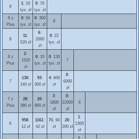
1
: 10
0
: 70
9
tys. zł
tys. zł
9 z
0
: 50
0
: 300
8
Plus
tys. zł
tys. zł
6
:
11
:
0
: 22
8
2000
520 zł
tys. zł
zł
2
:
8 z
0
: 10
0
: 130
1520
7
Plus
tys. zł
tys. zł
zł
0
:
130
:
93
:
4
: 600
7
6000
140 zł
300 zł
zł
zł
3
:
0
:
7 z
28
:
20
:
1800
22000
6
Plus
380 zł
900 zł
zł
zł
1
:
958
:
1161
:
71
: 60
20
:
6
1300
12 zł
42 zł
zł
200 zł
zł
1
: