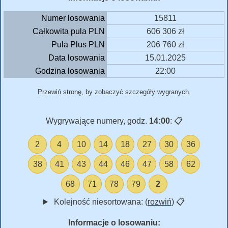
Numer losowania
15811
Całkowita pula PLN
606 306 zł
Pula Plus PLN
206 760 zł
Data losowania
15.01.2025
Godzina losowania
22:00
Przewiń stronę, by zobaczyć szczegóły wygranych.
Wygrywające numery, godz.
14:00
:
📋
2
4
10
14
18
27
30
36
38
41
43
44
46
47
58
62
68
71
78
79
2
Kolejność niesortowana: (
rozwiń
)
📋
Informacje o losowaniu: