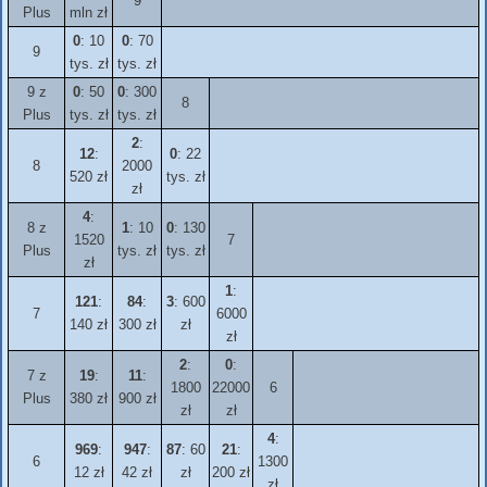
9
Plus
mln zł
0
: 10
0
: 70
9
tys. zł
tys. zł
9 z
0
: 50
0
: 300
8
Plus
tys. zł
tys. zł
2
:
12
:
0
: 22
8
2000
520 zł
tys. zł
zł
4
:
8 z
1
: 10
0
: 130
1520
7
Plus
tys. zł
tys. zł
zł
1
:
121
:
84
:
3
: 600
7
6000
140 zł
300 zł
zł
zł
2
:
0
:
7 z
19
:
11
:
1800
22000
6
Plus
380 zł
900 zł
zł
zł
4
:
969
:
947
:
87
: 60
21
:
6
1300
12 zł
42 zł
zł
200 zł
zł