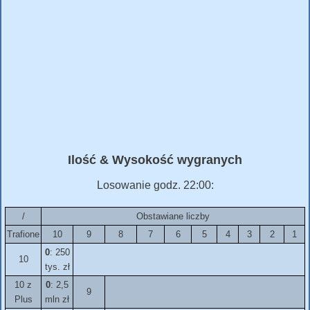
Ilość & Wysokość wygranych
Losowanie godz. 22:00:
/
Obstawiane liczby
Trafione
10
9
8
7
6
5
4
3
2
1
0
: 250
10
tys. zł
10 z
0
: 2,5
9
Plus
mln zł