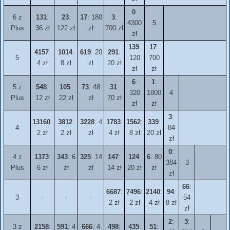
0
:
6 z
131
:
23
:
17
: 180
3
:
4300
5
Plus
36 zł
122 zł
zł
700 zł
zł
139
:
17
:
4157
:
1014
:
619
: 20
291
:
5
120
700
4 zł
8 zł
zł
20 zł
zł
zł
6
:
1
:
5 z
548
:
105
:
73
: 48
31
:
320
1800
4
Plus
12 zł
22 zł
zł
70 zł
zł
zł
3
:
13160
:
3812
:
3228
: 4
1783
:
1562
:
339
:
4
84
2 zł
2 zł
zł
4 zł
8 zł
20 zł
zł
0
:
4 z
1373
:
343
: 6
325
: 14
147
:
124
:
6
: 80
384
3
Plus
6 zł
zł
zł
14 zł
20 zł
zł
zł
66
:
6687
:
7496
:
2140
:
94
:
3
-
-
-
54
2 zł
2 zł
4 zł
8 zł
zł
2
:
3
:
3 z
2158
:
591
: 4
666
: 4
498
:
435
:
51
: