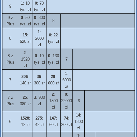
1
: 10
0
: 70
9
tys. zł
tys. zł
9 z
0
: 50
0
: 300
8
Plus
tys. zł
tys. zł
1
:
15
:
0
: 22
8
2000
520 zł
tys. zł
zł
2
:
8 z
0
: 10
0
: 130
1520
7
Plus
tys. zł
tys. zł
zł
1
:
206
:
36
:
29
:
7
6000
140 zł
300 zł
600 zł
zł
2
:
0
:
7 z
25
:
3
: 900
1800
22000
6
Plus
380 zł
zł
zł
zł
14
:
1528
:
275
:
147
:
74
:
6
1300
12 zł
42 zł
60 zł
200 zł
zł
1
: