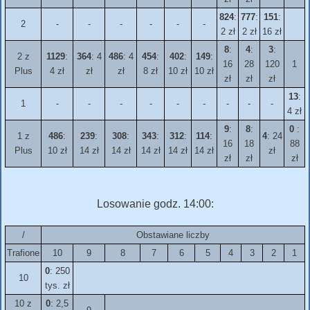
824
:
777
:
151
:
2
-
-
-
-
-
-
2 zł
2 zł
16 zł
8
:
4
:
3
:
2 z
1129
:
364
: 4
486
: 4
454
:
402
:
149
:
16
28
120
1
Plus
4 zł
zł
zł
8 zł
10 zł
10 zł
zł
zł
zł
13
:
1
-
-
-
-
-
-
-
-
-
4 zł
9
:
8
:
0
:
1 z
486
:
239
:
308
:
343
:
312
:
114
:
4
: 24
16
18
88
Plus
10 zł
14 zł
14 zł
14 zł
14 zł
14 zł
zł
zł
zł
zł
Losowanie godz. 14:00:
/
Obstawiane liczby
Trafione
10
9
8
7
6
5
4
3
2
1
0
: 250
10
tys. zł
10 z
0
: 2,5