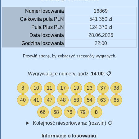
Numer losowania
16869
Całkowita pula PLN
541 350 zł
Pula Plus PLN
124 370 zł
Data losowania
28.06.2026
Godzina losowania
22:00
Przewiń stronę, by zobaczyć szczegóły wygranych.
Wygrywające numery, godz.
14:00
:
📋
8
10
11
17
19
23
37
38
40
41
47
48
53
54
63
65
66
68
76
79
8
Kolejność niesortowana: (
rozwiń
)
📋
Informacje o losowaniu: