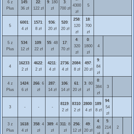
6 z
145
:
22
:
9
: 180
3
:
4300
5
Plus
36 zł
122 zł
zł
700 zł
zł
258
:
18
:
6001
:
1571
:
936
:
520
:
5
120
700
4 zł
8 zł
20 zł
20 zł
zł
zł
4
:
0
:
5 z
534
:
109
:
55
: 48
17
:
320
1800
4
Plus
12 zł
22 zł
zł
70 zł
zł
zł
9
:
16233
:
4622
:
4211
:
2736
:
2084
:
497
:
4
84
2 zł
2 zł
4 zł
4 zł
8 zł
20 zł
zł
0
:
4 z
1424
:
266
: 6
287
:
106
:
61
:
3
: 80
384
3
Plus
6 zł
zł
14 zł
14 zł
20 zł
zł
zł
94
:
8119
:
8310
:
2800
:
189
:
3
-
-
-
54
2 zł
2 zł
4 zł
8 zł
zł
4
:
5
:
3 z
1618
:
358
: 4
389
: 4
311
: 8
256
:
49
:
48
214
2
Plus
4 zł
zł
zł
zł
12 zł
20 zł
zł
zł