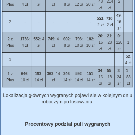
48
214
2
Plus
4 zł
zł
zł
8 zł
12 zł
20 zł
zł
zł
49
:
553
:
710
:
2
-
-
-
-
-
-
16
2 zł
2 zł
zł
20
:
21
:
0
:
2 z
1736
:
552
: 4
749
: 4
602
:
793
:
182
:
16
28
120
1
Plus
4 zł
zł
zł
8 zł
10 zł
10 zł
zł
zł
zł
52
:
1
-
-
-
-
-
-
-
-
-
4 zł
34
:
55
:
3
:
1
:
1 z
646
:
193
:
363
: 14
346
:
592
:
151
:
16
18
24
88
Plus
10 zł
14 zł
zł
14 zł
14 zł
14 zł
zł
zł
zł
zł
Lokalizacja głównych wygranych pojawi się w kolejnym dniu
roboczym po losowaniu.
Procentowy podział puli wygranych