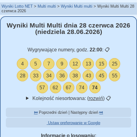
Wyniki Lotto NET
Multi multi
Wyniki Multi multi
Wyniki Multi Multi 28
czerwca 2026
Wyniki Multi Multi dnia 28 czerwca 2026
(niedziela 28.06.2026)
Wygrywające numery, godz.
22:00
:
📋
4
5
7
9
12
13
15
25
28
33
34
36
38
43
45
55
57
62
67
74
74
Kolejność niesortowana: (
rozwiń
)
📋
⏮️
Poprzedni dzień | Następny dzień
⏭️
Ustaw preferowanie w Google
Informacje o losowaniu: