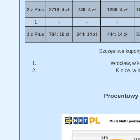
2 z Plus
2718
: 4 zł
749
: 4 zł
1286
: 4 zł
1
1
-
-
-
1 z Plus
704
: 10 zł
244
: 14 zł
444
: 14 zł
5
Szczęśliwe kupon
Wrocław, w k
Kielce, w 
Procentowy 