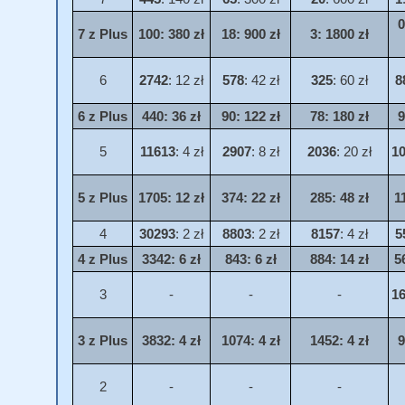
0
7 z Plus
100
: 380 zł
18
: 900 zł
3
: 1800 zł
6
2742
: 12 zł
578
: 42 zł
325
: 60 zł
8
6 z Plus
440
: 36 zł
90
: 122 zł
78
: 180 zł
9
5
11613
: 4 zł
2907
: 8 zł
2036
: 20 zł
1
5 z Plus
1705
: 12 zł
374
: 22 zł
285
: 48 zł
1
4
30293
: 2 zł
8803
: 2 zł
8157
: 4 zł
5
4 z Plus
3342
: 6 zł
843
: 6 zł
884
: 14 zł
5
3
-
-
-
1
3 z Plus
3832
: 4 zł
1074
: 4 zł
1452
: 4 zł
9
2
-
-
-