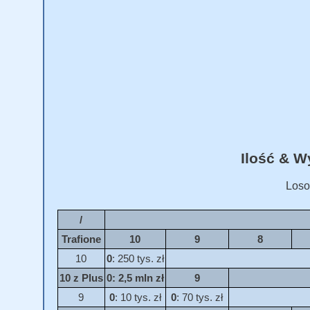
Ilość & 
Loso
/
Trafione
10
9
8
10
0
: 250 tys. zł
10 z Plus
0
: 2,5 mln zł
9
9
0
: 10 tys. zł
0
: 70 tys. zł