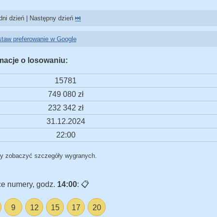
ni dzień | Następny dzień
⏭️
taw preferowanie w Google
macje o losowaniu:
15781
749 080 zł
232 342 zł
31.12.2024
22:00
by zobaczyć szczegóły wygranych.
e numery, godz.
14:00
:
📋
9
12
15
17
20