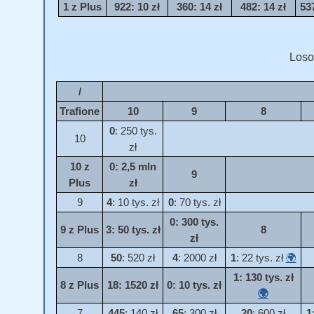
1 z Plus
922
: 10 zł
360
: 14 zł
482
: 14 zł
53
Loso
/
Trafione
10
9
8
0
: 250 tys.
10
zł
10 z
0
: 2,5 mln
9
Plus
zł
9
4
: 10 tys. zł
0
: 70 tys. zł
0
: 300 tys.
9 z Plus
3
: 50 tys. zł
8
zł
8
50
: 520 zł
4
: 2000 zł
1
: 22 tys. zł
🌍
1
: 130 tys. zł
8 z Plus
18
: 1520 zł
0
: 10 tys. zł
🌍
7
445
: 140 zł
65
: 300 zł
20
: 600 zł
1