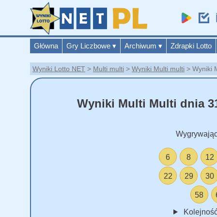
Główna
Gry Liczbowe
▾
Archiwum
▾
Zdrapki Lotto
Wyniki Lotto NET
Multi multi
Wyniki Multi multi
Wyniki 
Wyniki Multi Multi dnia 3
Wygrywając
6
8
12
22
29
30
58
Kolejność