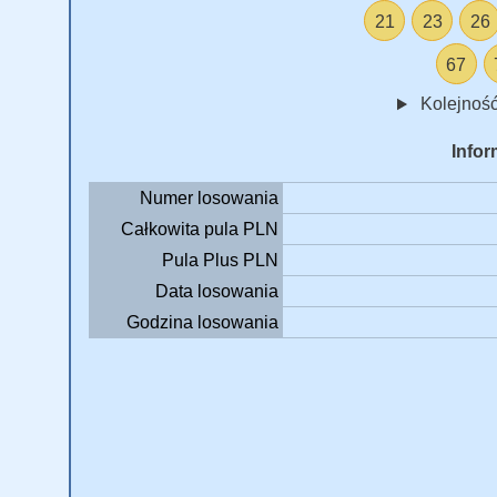
21
23
26
67
Kolejność
Infor
Numer losowania
Całkowita pula PLN
Pula Plus PLN
Data losowania
Godzina losowania