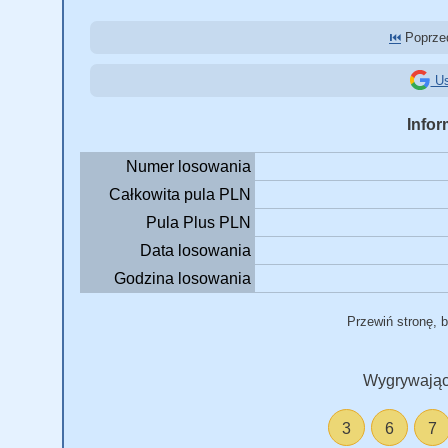
⏮️
Poprzed
Us
Infor
Numer losowania
Całkowita pula PLN
Pula Plus PLN
Data losowania
Godzina losowania
Przewiń stronę, 
Wygrywając
3
6
7