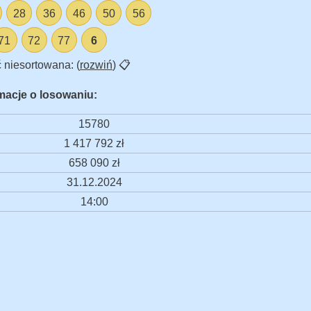
28
36
46
50
56
71
72
77
6
 niesortowana: (
rozwiń
)
📋
macje o losowaniu:
15780
1 417 792 zł
658 090 zł
31.12.2024
14:00