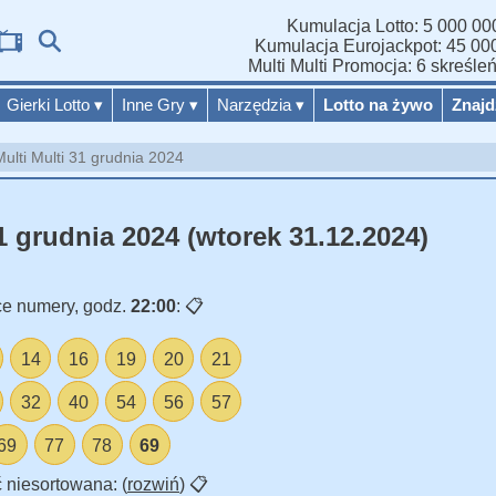
Kumulacja Lotto: 5 000 000
Wyniki 
Kumulacja Eurojackpot: 45 000
Multi Multi Promocja: 6 skreśle
Gierki Lotto
▾
Inne Gry
▾
Narzędzia
▾
Lotto na żywo
Znajd
Multi Multi 31 grudnia 2024
1 grudnia 2024 (wtorek 31.12.2024)
e numery, godz.
22:00
:
📋
14
16
19
20
21
32
40
54
56
57
69
77
78
69
 niesortowana: (
rozwiń
)
📋