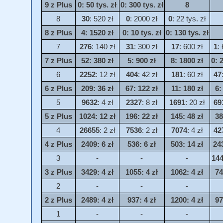
9 z Plus
0
: 50 tys. zł
0
: 300 tys. zł
8
8
30
: 520 zł
0
: 2000 zł
0
: 22 tys. zł
8 z Plus
4
: 1520 zł
0
: 10 tys. zł
0
: 130 tys. zł
7
276
: 140 zł
31
: 300 zł
17
: 600 zł
1
:
7 z Plus
52
: 380 zł
5
: 900 zł
8
: 1800 zł
0
: 
6
2252
: 12 zł
404
: 42 zł
181
: 60 zł
47
6 z Plus
209
: 36 zł
67
: 122 zł
11
: 180 zł
6
:
5
9632
: 4 zł
2327
: 8 zł
1691
: 20 zł
69
5 z Plus
1024
: 12 zł
196
: 22 zł
145
: 48 zł
38
4
26655
: 2 zł
7536
: 2 zł
7074
: 4 zł
42
4 z Plus
2409
: 6 zł
536
: 6 zł
503
: 14 zł
24
3
-
-
-
14
3 z Plus
3429
: 4 zł
1055
: 4 zł
1062
: 4 zł
74
2
-
-
-
2 z Plus
2489
: 4 zł
937
: 4 zł
1200
: 4 zł
97
1
-
-
-