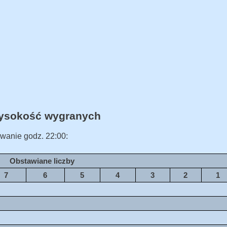
Wysokość wygranych
wanie godz. 22:00:
Obstawiane liczby
7
6
5
4
3
2
1