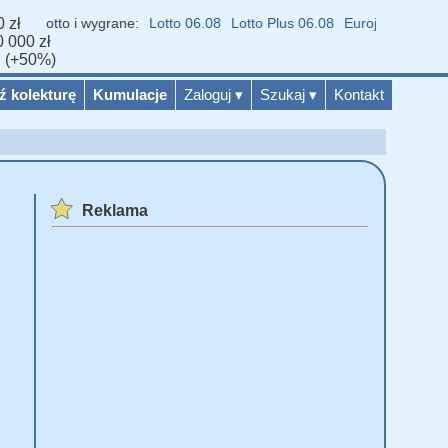
 zł
Lotto i wygrane:
Lotto 06.08
Lotto Plus 06.08
Eurojackpot 07.08
Mu
 000 zł
ń (+50%)
ź kolekturę
Kumulacje
Zaloguj
▾
Szukaj
▾
Kontakt
Reklama