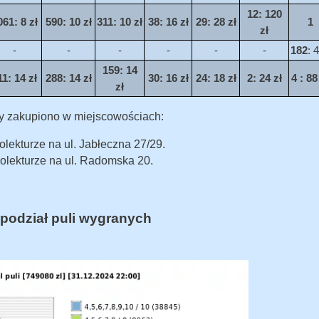
12
: 120
061
: 8 zł
590
: 10 zł
311
: 10 zł
38
: 16 zł
29
: 28 zł
1
zł
-
-
-
-
-
-
182
: 4
159
: 14
11
: 14 zł
288
: 14 zł
30
: 16 zł
24
: 18 zł
2
: 24 zł
4
: 88
zł
y zakupiono w miejscowościach:
olekturze na ul. Jabłeczna 27/29.
kolekturze na ul. Radomska 20.
podział puli wygranych