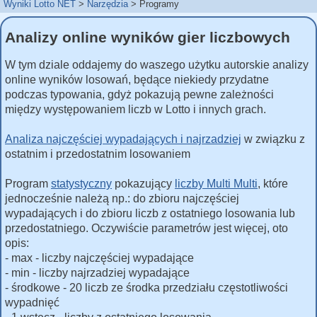
Wyniki Lotto NET
Narzędzia
Programy
Analizy online wyników gier liczbowych
W tym dziale oddajemy do waszego użytku autorskie analizy
online wyników losowań, będące niekiedy przydatne
podczas typowania, gdyż pokazują pewne zależności
między występowaniem liczb w Lotto i innych grach.
Analiza najczęściej wypadających i najrzadziej
w związku z
ostatnim i przedostatnim losowaniem
Program
statystyczny
pokazujący
liczby Multi Multi
, które
jednocześnie należą np.: do zbioru najczęściej
wypadających i do zbioru liczb z ostatniego losowania lub
przedostatniego. Oczywiście parametrów jest więcej, oto
opis:
- max - liczby najczęściej wypadające
- min - liczby najrzadziej wypadające
- środkowe - 20 liczb ze środka przedziału częstotliwości
wypadnięć