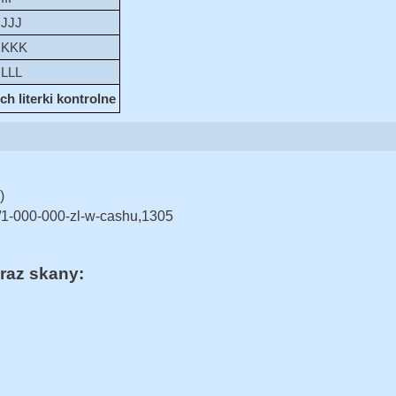
JJJ
KKK
LLL
h literki kontrolne
)
k/1-000-000-zl-w-cashu,1305
raz skany: