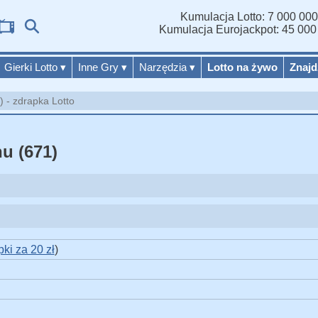
Kumulacja Lotto: 7 000 000
Wy
Kumulacja Eurojackpot: 45 000
Gierki Lotto
▾
Inne Gry
▾
Narzędzia
▾
Lotto na żywo
Znajd
 - zdrapka Lotto
u (671)
pki za 20 zł
)