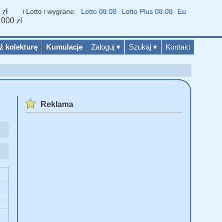
 zł
niki Lotto i wygrane:
Lotto 08.08
Lotto Plus 08.08
Eurojackpot 07.0
 000 zł
ź kolekturę
Kumulacje
Zaloguj
▾
Szukaj
▾
Kontakt
Reklama