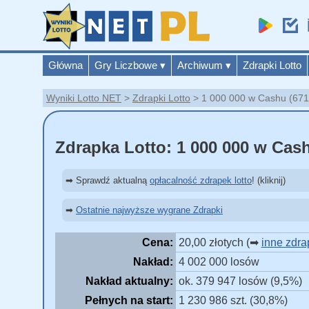
Główna
Gry Liczbowe
▾
Archiwum
▾
Zdrapki Lotto
Wyniki Lotto NET
Zdrapki Lotto
1 000 000 w Cashu (671)
Zdrapka Lotto: 1 000 000 w Cash
➡ Sprawdź aktualną
opłacalność zdrapek lotto
! (kliknij)
➡
Ostatnie najwyższe wygrane Zdrapki
Cena:
20,00 złotych (➡
inne zdra
Nakład:
4 002 000 losów
Nakład aktualny:
ok. 379 947 losów (9,5%)
Pełnych na start:
1 230 986 szt. (30,8%)