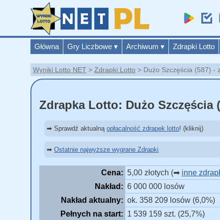
Główna
Gry Liczbowe
▾
Archiwum
▾
Zdrapki Lotto
Wyniki Lotto NET
Zdrapki Lotto
Dużo Szczęścia (587) - 
Zdrapka Lotto: Dużo Szczęścia 
➡ Sprawdź aktualną
opłacalność zdrapek lotto
! (kliknij)
➡
Ostatnie najwyższe wygrane Zdrapki
Cena:
5,00 złotych (➡
inne zdrapk
Nakład:
6 000 000 losów
Nakład aktualny:
ok. 358 209 losów (6,0%)
Pełnych na start:
1 539 159 szt. (25,7%)