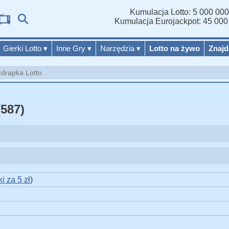
Kumulacja Lotto: 5 000 000
Wy
Kumulacja Eurojackpot: 45 000
Gierki Lotto
▾
Inne Gry
▾
Narzędzia
▾
Lotto na żywo
Znajd
zdrapka Lotto
(587)
i za 5 zł
)