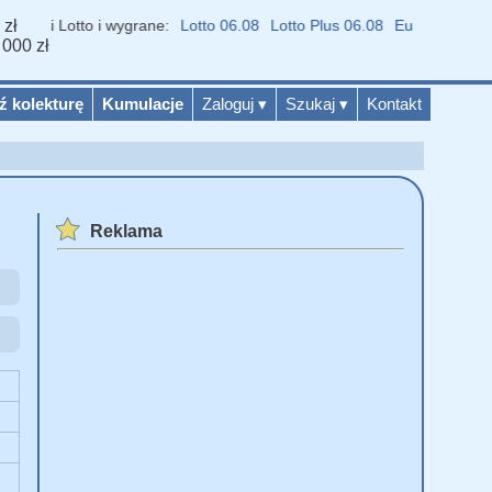
 zł
niki Lotto i wygrane:
Lotto 06.08
Lotto Plus 06.08
Eurojackpot 07.0
 000 zł
ź kolekturę
Kumulacje
Zaloguj
▾
Szukaj
▾
Kontakt
Reklama