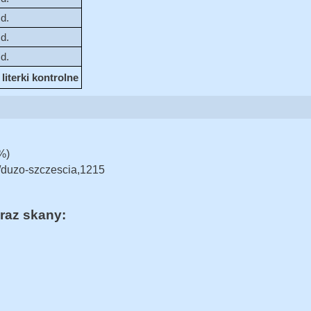
.d.
.d.
.d.
iterki kontrolne
%)
k/duzo-szczescia,1215
raz skany: