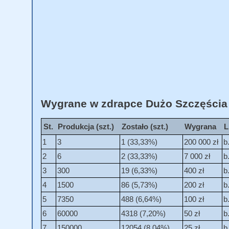
Wygrane w zdrapce Dużo Szczęścia (
St.
Produkcja (szt.)
Zostało (szt.)
Wygrana
L
1
3
1 (33,33%)
200 000 zł
b
2
6
2 (33,33%)
7 000 zł
b
3
300
19 (6,33%)
400 zł
b
4
1500
86 (5,73%)
200 zł
b
5
7350
488 (6,64%)
100 zł
b
6
60000
4318 (7,20%)
50 zł
b
7
150000
12054 (8,04%)
25 zł
b