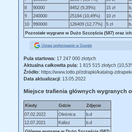
8
90000
8452 (9,39%)
15 zł
b
9
240000
25184 (10,49%)
10 zł
b
10
990000
126409 (12,77%)
5 zł
b
Pozostałe wygrane w Dużo Szczęścia (587) oraz ich l
Ustaw preferowanie w Google
Pula startowa:
17 247 000 złotych
Aktualna całkowita pula:
1 815 515 złotych (10,53
Źródło:
https://www.lotto.pl/zdrapki/katalog-zdrape
Data aktualizacji
: 13.05.2022
Miejsce trafienia głównych wygranych o
Kiedy
Gdzie
Zdjęcie
07.02.2022
Oleśnica
b.d
12.07.2021
Kalisz
b.d
Glówne wygrane w Dużo Szczęścia (587)