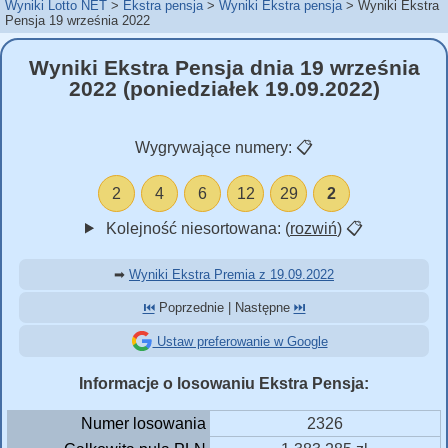
Wyniki Lotto NET
Ekstra pensja
Wyniki Ekstra pensja
Wyniki Ekstra
Pensja 19 września 2022
Wyniki Ekstra Pensja dnia 19 września
2022 (poniedziałek 19.09.2022)
Wygrywające numery:
📋
2
4
6
12
29
2
Kolejność niesortowana: (
rozwiń
)
📋
➡
Wyniki Ekstra Premia z 19.09.2022
⏮️
Poprzednie | Następne
⏭️
Ustaw preferowanie w Google
Informacje o losowaniu Ekstra Pensja:
Numer losowania
2326