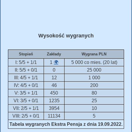
Wysokość wygranych
Stopień
Zakłady
Wygrana PLN
I: 5/5 + 1/1
1
🌍
5 000 co mies. (20 lat)
II: 5/5 + 0/1
0
25 000
III: 4/5 + 1/1
12
1 000
IV: 4/5 + 0/1
46
200
V: 3/5 + 1/1
450
80
VI: 3/5 + 0/1
1235
25
VII: 2/5 + 1/1
3954
10
VIII: 2/5 + 0/1
11134
5
Tabela wygranych Ekstra Pensja z dnia 19.09.2022.