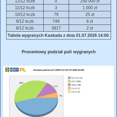
12/12 liczb
0
250 000 zł
11/12 liczb
3
1 000 zł
10/12 liczb
79
25 zł
9/12 liczb
749
8 zł
8/12 liczb
3917
2 zł
Tabela wygranych Kaskada z dnia 01.07.2026 14:00.
Procentowy podział puli wygranych