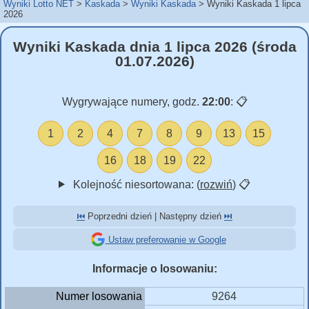
Wyniki Lotto NET
Kaskada
Wyniki Kaskada
Wyniki Kaskada 1 lipca
2026
Wyniki Kaskada dnia 1 lipca 2026 (środa
01.07.2026)
Wygrywające numery, godz.
22:00
:
📋
1
2
4
7
8
9
13
15
16
18
19
22
Kolejność niesortowana: (
rozwiń
)
📋
⏮️
Poprzedni dzień | Następny dzień
⏭️
Ustaw preferowanie w Google
Informacje o losowaniu:
Numer losowania
9264