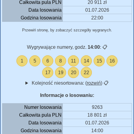
Całkowita pula PLN
20 911 zł
Data losowania
01.07.2026
Godzina losowania
22:00
Przewiń stronę, by zobaczyć szczegóły wygranych.
Wygrywające numery, godz.
14:00
:
📋
1
5
6
8
11
14
15
16
17
19
20
22
Kolejność niesortowana: (
rozwiń
)
📋
Informacje o losowaniu:
Numer losowania
9263
Całkowita pula PLN
18 801 zł
Data losowania
01.07.2026
Godzina losowania
14:00