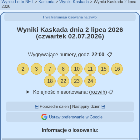
Wyniki Lotto NET
Kaskada
Wyniki Kaskada
Wyniki Kaskada 2 lipca
2026
Trwa transmisja losowania na żywo!
Wyniki Kaskada dnia 2 lipca 2026
(czwartek 02.07.2026)
Wygrywające numery, godz.
22:00
:
📋
2
3
7
8
10
11
15
16
18
22
23
24
Kolejność niesortowana: (
rozwiń
)
📋
⏮️
Poprzedni dzień | Następny dzień
⏭️
Ustaw preferowanie w Google
Informacje o losowaniu: