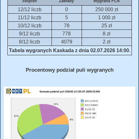
Stopień
Zakłady
Wygrana PLN
12/12 liczb
0
250 000 zł
11/12 liczb
5
1 000 zł
10/12 liczb
78
25 zł
9/12 liczb
778
8 zł
8/12 liczb
4079
2 zł
Tabela wygranych Kaskada z dnia 02.07.2026 14:00.
Procentowy podział puli wygranych