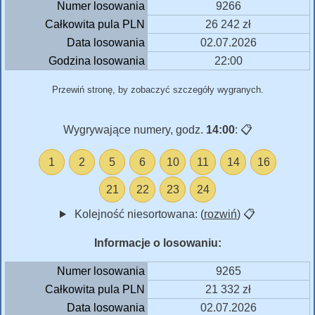
Numer losowania
9266
Całkowita pula PLN
26 242 zł
Data losowania
02.07.2026
Godzina losowania
22:00
Przewiń stronę, by zobaczyć szczegóły wygranych.
Wygrywające numery, godz.
14:00
:
📋
1
2
5
6
10
11
14
16
21
22
23
24
Kolejność niesortowana: (
rozwiń
)
📋
Informacje o losowaniu:
Numer losowania
9265
Całkowita pula PLN
21 332 zł
Data losowania
02.07.2026