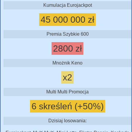
Kumulacja Eurojackpot
45 000 000 zł
Premia Szybkie 600
2800 zł
Mnożnik Keno
x2
Multi Multi Promocja
6 skreśleń (+50%)
Dzisiaj losowania: