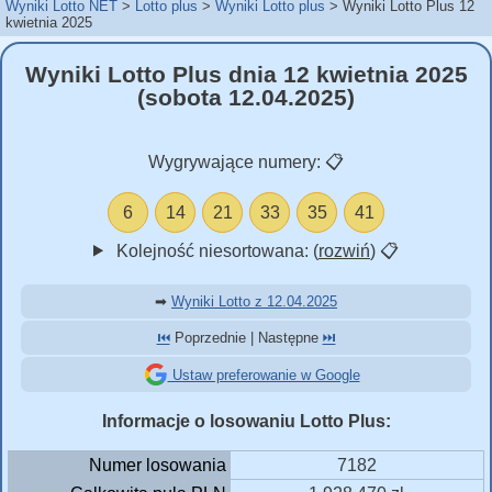
Wyniki Lotto NET
Lotto plus
Wyniki Lotto plus
Wyniki Lotto Plus 12
kwietnia 2025
Wyniki Lotto Plus dnia 12 kwietnia 2025
(sobota 12.04.2025)
Wygrywające numery:
📋
6
14
21
33
35
41
Kolejność niesortowana: (
rozwiń
)
📋
➡
Wyniki Lotto z 12.04.2025
⏮️
Poprzednie | Następne
⏭️
Ustaw preferowanie w Google
Informacje o losowaniu Lotto Plus:
Numer losowania
7182