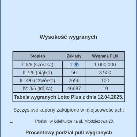
Wysokość wygranych
Stopień
Zakłady
Wygrana PLN
I: 6/6 (szóstka)
1
🌍
1 000 000
II: 5/6 (piątka)
56
3 500
III: 4/6 (czwórka)
2656
100
IV: 3/6 (trójka)
46687
10
Tabela wygranych Lotto Plus z dnia 12.04.2025.
Szczęśliwe kupony zakupiono w miejscowościach:
Płońsk, w kolekturze na ul. Młodzieżowa 28.
Procentowy podział puli wygranych