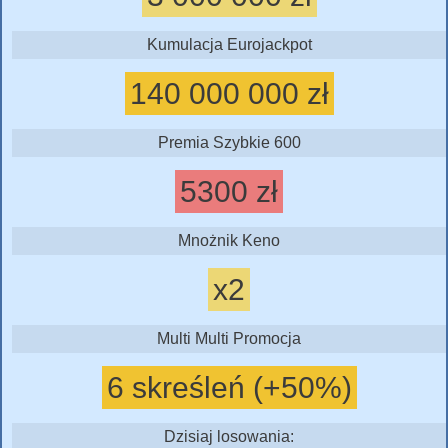
Kumulacja Eurojackpot
140 000 000 zł
Premia Szybkie 600
5300 zł
Mnożnik Keno
x2
Multi Multi Promocja
6 skreśleń (+50%)
Dzisiaj losowania: