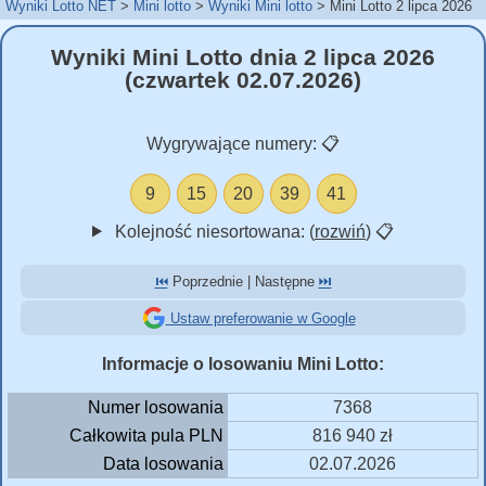
Wyniki Lotto NET
Mini lotto
Wyniki Mini lotto
Mini Lotto 2 lipca 2026
Wyniki Mini Lotto dnia 2 lipca 2026
(czwartek 02.07.2026)
Wygrywające numery:
📋
9
15
20
39
41
Kolejność niesortowana: (
rozwiń
)
📋
⏮️
Poprzednie | Następne
⏭️
Ustaw preferowanie w Google
Informacje o losowaniu Mini Lotto:
Numer losowania
7368
Całkowita pula PLN
816 940 zł
Data losowania
02.07.2026