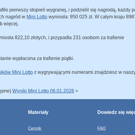
fiło pierwszy stopień wygranej, i podzielil się nagrodą, każdy p
ych nagród w
Mini Lotto
wyniosła: 950 025 zł. W całym kraju 898
b więcej.
niosła 822,10 złotych, i przypadła 231 osobom za trafienie
tanie wypłacona za trafienie piątki.
ików Mini Lotto
z wygrywającymi numerami znajdziesz w nasz
tępne)
Wyniki Mini Lotto 06.01.2026
>
Materiały
Dowiedz się wię
Cennik
FAQ