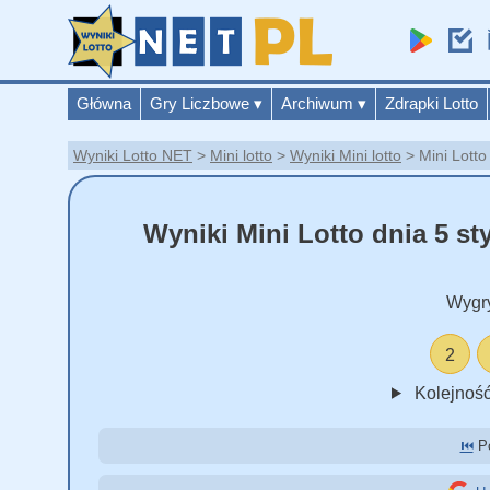
Główna
Gry Liczbowe
▾
Archiwum
▾
Zdrapki Lotto
Wyniki Lotto NET
Mini lotto
Wyniki Mini lotto
Mini Lotto
Wyniki Mini Lotto dnia 5 st
Wygr
2
Kolejność
⏮️
Po