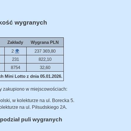
ość wygranych
Zakłady
Wygrana PLN
2
🌍
237 369,80
)
231
822,10
8754
32,60
 Mini Lotto z dnia 05.01.2026.
y zakupiono w miejscowościach:
lski, w kolekturze na ul. Borecka 5.
lekturze na ul. Piłsudskiego 2A.
podział puli wygranych