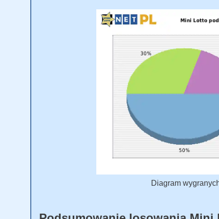
Diagram wygranych M
Podsumowanie losowania Mini 