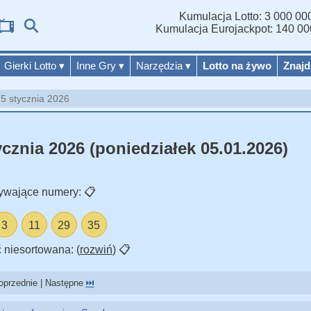
Kumulacja Lotto: 3 000 000
Wy
Kumulacja Eurojackpot: 140 00
Gierki Lotto
▾
Inne Gry
▾
Narzędzia
▾
Lotto na żywo
Znajd
 5 stycznia 2026
ycznia 2026 (poniedziałek 05.01.2026)
ywające numery:
📋
3
11
29
35
 niesortowana: (
rozwiń
)
📋
przednie | Następne
⏭️