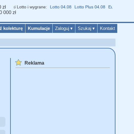
 zł
niki Lotto i wygrane:
Lotto 04.08
Lotto Plus 04.08
Eurojackpot 04.0
0 000 zł
ź kolekturę
Kumulacje
Zaloguj
▾
Szukaj
▾
Kontakt
Reklama