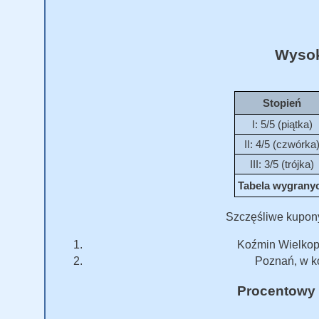
Wysok
Stopień
I: 5/5 (piątka)
II: 4/5 (czwórka
III: 3/5 (trójka)
Tabela wygranych
Szczęśliwe kupon
Koźmin Wielkopo
Poznań, w ko
Procentowy 